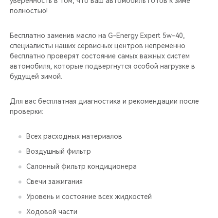
уверенность в том, что ваш автомобиль готов к зиме
CHERY REMOTE
полностью!
CHERY CONNECT
Бесплатно заменив масло на G-Energy Expert 5w-40,
специалисты наших сервисных центров непременно
CHERY И СПОРТ
бесплатно проверят состояние самых важных систем
автомобиля, которые подвергнутся особой нагрузке в
НАШИ МЕРОПРИЯТИЯ
будущей зимой.
ВИДЕООБЗОРЫ
Для вас бесплатная диагностика и рекомендации после
проверки:
CHERY ДЛЯ ДЕТЕЙ
Всех расходных материалов
Воздушный фильтр
Салонный фильтр кондиционера
Свечи зажигания
Уровень и состояние всех жидкостей
Ходовой части