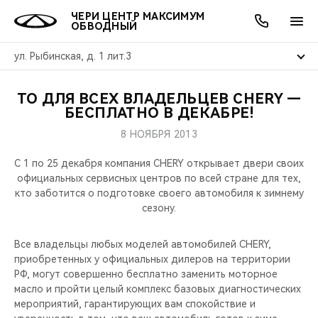
ЧЕРИ ЦЕНТР МАКСИМУМ
ОБВОДНЫЙ
ул. Рыбинская, д. 1 лит.3
ТО ДЛЯ ВСЕХ ВЛАДЕЛЬЦЕВ CHERY —
ОНЛАЙН СЕРВИСЫ
ПОКУПАТЕЛЯМ
ВЛАДЕЛЬЦАМ
О КОМПАНИИ
МИР CHERY
МОДЕЛИ
АКЦИИ
БЕСПЛАТНО В ДЕКАБРЕ!
8 НОЯБРЯ 2013
ВЫБОР И ПОКУПКА
СЕРВИС
АКСЕССУАРЫ
ВЫГОДЫ И АКЦИИ
ВЫБОР И ПОКУПКА
О НАС
ВСЕ МОДЕЛИ
С 1 по 25 декабря компания CHERY открывает двери своих
КРЕДИТ И СТРАХОВАНИЕ
ЗАПЧАСТИ И АКСЕССУАРЫ
О БРЕНДЕ
КРЕДИТ
МЫ В СОЦСЕТЯХ
официальных сервисных центров по всей стране для тех,
КРОССОВЕРЫ
кто заботится о подготовке своего автомобиля к зимнему
сезону.
ПОДДЕРЖКА
CHERY В СОЦСЕТЯХ
СЕДАНЫ
Все владельцы любых моделей автомобилей CHERY,
CHERY CONNECT
ЛЮДИ CHERY
приобретенных у официальных дилеров на территории
НОВИНКИ
РФ, могут совершенно бесплатно заменить моторное
БЛАГОТВОРИТЕЛЬНОСТЬ
масло и пройти целый комплекс базовых диагностических
мероприятий, гарантирующих вам спокойствие и