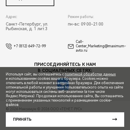
Адрес:
Режим работы:
Санкт-Петербург, ул.
пн-вс: 09:00-21:00
Рыбинская, д. 1 лит.3
Call-
+7 (812) 649-72-99
Center_Marketing@maximum-
avto.ru
ПРИСОЕДИНЯЙТЕСЬ К НАМ
В СОЦИАЛЬНЫХ СЕТЯХ:
Используя сайт, вы соглашаетесь с
политикой обработки данных
и использованием cookies вашего браузера. Cookies можно
отключить в любой момент в настройках браузера. Для обеспечения
оптимальной работы и улучшения пользовательского опыта на сайте
могут использоваться системы веб-аналитики (в том числе
СПЕЦПРЕДЛОЖЕНИЯ
Яндекс.Метрика). Продолжая использование сайта, Вы соглашаетесь
с применением указанных технологий и размещением cookie-
файлов.
© 2026 Максимум
© 2026 ООО «ТЕНЕТ РУС»
ЗАПИСЬ НА ТЕСТ-ДРАЙВ
ПРАВОВАЯ ИНФОРМАЦИЯ
КОНТАКТЫ
КЛИЕНТСКАЯ ПОДДЕРЖКА
ПРИНЯТЬ
Сделано в ПЕРКС
РАСЧЕТ КРЕДИТА