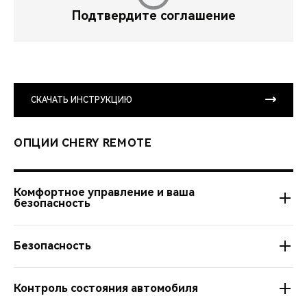
Подтвердите соглашение
СКАЧАТЬ ИНСТРУКЦИЮ
ОПЦИИ CHERY REMOTE
Комфортное управление и ваша
безопасность
Безопасность
Автозапуск из любой точки мира.
Настройка расписания и длительности работы
Контроль состояния автомобиля
Управление подогревом руля и сидений, зеркал и
Управление центральным замком дистанционно.
стекол