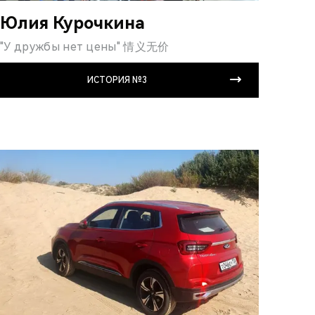
Юлия Курочкина
"У дружбы нет цены" 情义无价
ИСТОРИЯ №3