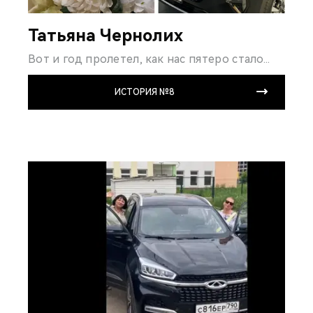
Татьяна Чернолих
Вот и год пролетел, как нас пятеро стало...
ИСТОРИЯ №8