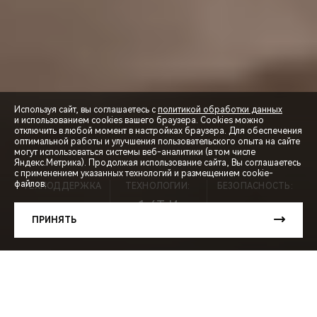
Используя сайт, вы соглашаетесь с
политикой обработки данных
и использованием cookies вашего браузера. Cookies можно
отключить в любой момент в настройках браузера. Для обеспечения
оптимальной работы и улучшения пользовательского опыта на сайте
могут использоваться системы веб-аналитики (в том числе
СПЕЦПРЕДЛОЖЕНИЯ
Яндекс.Метрика). Продолжая использование сайта, Вы соглашаетесь
с применением указанных технологий и размещением cookie-
файлов.
ТЕХПОДДЕРЖКА
ТЕХНОЛОГИИ:
БЕЗОПАСНОСТЬ:
ЗАПИСЬ НА ТЕСТ-ДРАЙВ
1,6T И
5 ЛЕТ ⃰
7АКПП
5★
ПРИНЯТЬ
РАСЧЕТ КРЕДИТА