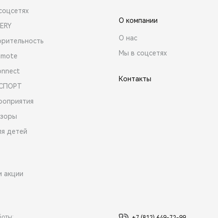
соцсетях
О компании
ERY
О нас
орительность
Мы в соцсетях
emote
onnect
Контакты
 СПОРТ
роприятия
зоры
ля детей
и акции
боты: