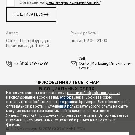
Согласен на
рекламную коммуникацию
*
ПОДПИСАТЬСЯ
Адрес:
Режим работы:
Санкт-Петербург, ул.
пн-вс: 09:00-21:00
Рыбинская, д. 1 лит.3
Call-
+7 (812) 649-72-99
Center_Marketing@maximum-
avto.ru
ПРИСОЕДИНЯЙТЕСЬ К НАМ
В СОЦИАЛЬНЫХ СЕТЯХ:
Используя сайт, вы соглашаетесь с
политикой обработки данных
и использованием cookies вашего браузера. Cookies можно
отключить в любой момент в настройках браузера. Для обеспечения
оптимальной работы и улучшения пользовательского опыта на сайте
могут использоваться системы веб-аналитики (в том числе
СПЕЦПРЕДЛОЖЕНИЯ
Яндекс.Метрика). Продолжая использование сайта, Вы соглашаетесь
с применением указанных технологий и размещением cookie-
файлов.
© 2026 Максимум
© 2026 ООО «ТЕНЕТ РУС»
ЗАПИСЬ НА ТЕСТ-ДРАЙВ