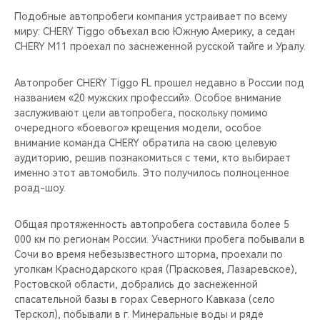
Подобные автопробеги компания устраивает по всему
миру: CHERY Tiggo объехал всю Южную Америку, а седан
CHERY M11 проехал по заснеженной русской тайге и Уралу.
Автопробег CHERY Tiggo FL прошел недавно в России под
названием «20 мужских профессий». Особое внимание
заслуживают цели автопробега, поскольку помимо
очередного «боевого» крещения модели, особое
внимание команда CHERY обратила на свою целевую
аудиторию, решив познакомиться с теми, кто выбирает
именно этот автомобиль. Это получилось полноценное
роад-шоу.
Общая протяженность автопробега составила более 5
000 км по регионам России. Участники пробега побывали в
Сочи во время небезызвестного шторма, проехали по
уголкам Краснодарского края (Прасковея, Лазаревское),
Ростовской области, добрались до заснеженной
спасательной базы в горах Северного Кавказа (село
Терскол), побывали в г. Минеральные воды и ряде