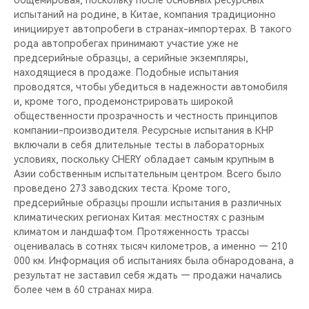
общемировая, поскольку после основных ресурсных
CHERY REMOTE
испытаний на родине, в Китае, компания традиционно
инициирует автопробеги в странах-импортерах. В такого
CHERY CONNECT
рода автопробегах принимают участие уже не
предсерийные образцы, а серийные экземпляры,
CHERY И СПОРТ
находящиеся в продаже. Подобные испытания
проводятся, чтобы убедиться в надежности автомобиля
и, кроме того, продемонстрировать широкой
НАШИ МЕРОПРИЯТИЯ
общественности прозрачность и честность принципов
компании-производителя. Ресурсные испытания в КНР
ВИДЕООБЗОРЫ
включали в себя длительные тесты в лабораторных
условиях, поскольку CHERY обладает самым крупным в
Азии собственным испытательным центром. Всего было
CHERY ДЛЯ ДЕТЕЙ
проведено 273 заводских теста. Кроме того,
предсерийные образцы прошли испытания в различных
климатических регионах Китая: местностях с разным
климатом и ландшафтом. Протяженность трассы
оценивалась в сотнях тысяч километров, а именно — 210
000 км. Информация об испытаниях была обнародована, а
результат не заставил себя ждать — продажи начались
более чем в 60 странах мира.