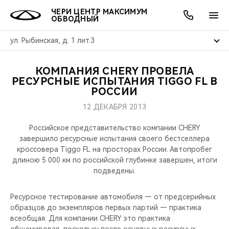
ЧЕРИ ЦЕНТР МАКСИМУМ
ОБВОДНЫЙ
ул. Рыбинская, д. 1 лит.3
КОМПАНИЯ CHERY ПРОВЕЛА
ОНЛАЙН СЕРВИСЫ
ПОКУПАТЕЛЯМ
ВЛАДЕЛЬЦАМ
О КОМПАНИИ
МИР CHERY
МОДЕЛИ
АКЦИИ
РЕСУРСНЫЕ ИСПЫТАНИЯ TIGGO FL В
РОССИИ
ВЫБОР И ПОКУПКА
СЕРВИС
АКСЕССУАРЫ
ВЫГОДЫ И АКЦИИ
ВЫБОР И ПОКУПКА
О НАС
ВСЕ МОДЕЛИ
12 ДЕКАБРЯ 2013
КРЕДИТ И СТРАХОВАНИЕ
ЗАПЧАСТИ И АКСЕССУАРЫ
О БРЕНДЕ
КРЕДИТ
МЫ В СОЦСЕТЯХ
Российское представительство компании CHERY
КРОССОВЕРЫ
завершило ресурсные испытания своего бестселлера
кроссовера Tiggo FL на просторах России. Автопробег
ПОДДЕРЖКА
CHERY В СОЦСЕТЯХ
длиною 5 000 км по российской глубинке завершен, итоги
СЕДАНЫ
подведены.
CHERY CONNECT
ЛЮДИ CHERY
НОВИНКИ
Ресурсное тестирование автомобиля — от предсерийных
БЛАГОТВОРИТЕЛЬНОСТЬ
образцов до экземпляров первых партий — практика
всеобщая. Для компании CHERY это практика