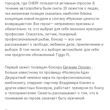
городов, где CHERY пользуется активным спросом. В
течение автопробега были сняты 20 сюжетов о людях,
чья жизненная позиция оказалась наиболее близка
концепции новой модели и слогану «Мужские ценности
возвращаются». Все герои— непременно мужчины и
обязательно те, кто выбрал для себя «исконно мужскую»
профессию. Спасатель, летчик, пожарный,
профессиональный рыбак, боксер — все они
рассказывают о свободе, любимом деле, приключениях и
выборе. В том числе, и о выборе автомобиля: для себя
они предпочли обновленный Tiggo FL.
Первый сюжет посвящен боксеру
Евгению Орлову
,
больше известному по прозвищу «Молекула Ада».
Двукратный чемпион мира по профессиональному
кикбоксингу, спарринг-партнер Владимира Кличко и
других известных боксеров, работает тренером по боксу
и телохранителем. Сюжеты рассказывают о том, что в
понимании их героев означает быть мужчиной.