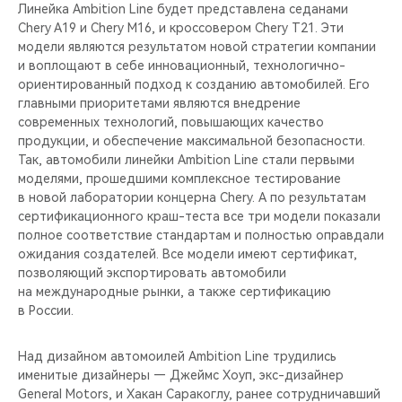
CHERY REMOTE
Линейка Ambition Line будет представлена седанами
Chery A19 и Chery M16, и кроссовером Chery T21. Эти
модели являются результатом новой стратегии компании
CHERY CONNECT
и воплощают в себе инновационный, технологично-
ориентированный подход к созданию автомобилей. Его
CHERY И СПОРТ
главными приоритетами являются внедрение
современных технологий, повышающих качество
НАШИ МЕРОПРИЯТИЯ
продукции, и обеспечение максимальной безопасности.
Так, автомобили линейки Ambition Line стали первыми
моделями, прошедшими комплексное тестирование
ВИДЕООБЗОРЫ
в новой лаборатории концерна Chery. А по результатам
сертификационного краш-теста все три модели показали
CHERY ДЛЯ ДЕТЕЙ
полное соответствие стандартам и полностью оправдали
ожидания создателей. Все модели имеют сертификат,
позволяющий экспортировать автомобили
на международные рынки, а также сертификацию
в России.
Над дизайном автомоилей Ambition Line трудились
именитые дизайнеры — Джеймс Хоуп, экс-дизайнер
General Motors, и Хакан Саракоглу, ранее сотрудничавший