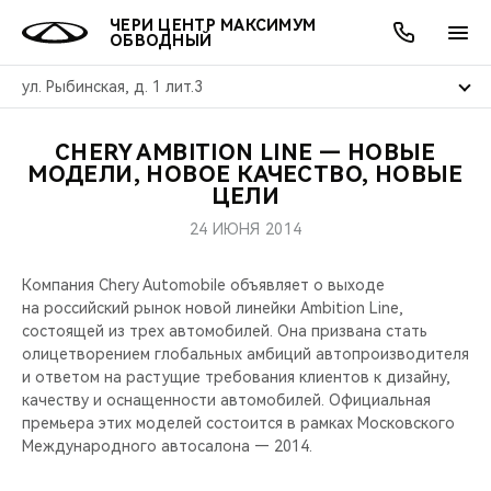
ЧЕРИ ЦЕНТР МАКСИМУМ
ОБВОДНЫЙ
ул. Рыбинская, д. 1 лит.3
CHERY AMBITION LINE — НОВЫЕ
ОНЛАЙН СЕРВИСЫ
ПОКУПАТЕЛЯМ
ВЛАДЕЛЬЦАМ
О КОМПАНИИ
МИР CHERY
МОДЕЛИ
АКЦИИ
МОДЕЛИ, НОВОЕ КАЧЕСТВО, НОВЫЕ
ЦЕЛИ
ВЫБОР И ПОКУПКА
СЕРВИС
АКСЕССУАРЫ
ВЫГОДЫ И АКЦИИ
ВЫБОР И ПОКУПКА
О НАС
ВСЕ МОДЕЛИ
24 ИЮНЯ 2014
КРЕДИТ И СТРАХОВАНИЕ
ЗАПЧАСТИ И АКСЕССУАРЫ
О БРЕНДЕ
КРЕДИТ
МЫ В СОЦСЕТЯХ
Компания Chery Automobile объявляет о выходе
КРОССОВЕРЫ
на российский рынок новой линейки Ambition Line,
ПОДДЕРЖКА
CHERY В СОЦСЕТЯХ
состоящей из трех автомобилей. Она призвана стать
СЕДАНЫ
олицетворением глобальных амбиций автопроизводителя
и ответом на растущие требования клиентов к дизайну,
CHERY CONNECT
ЛЮДИ CHERY
качеству и оснащенности автомобилей. Официальная
НОВИНКИ
премьера этих моделей состоится в рамках Московского
БЛАГОТВОРИТЕЛЬНОСТЬ
Международного автосалона — 2014.