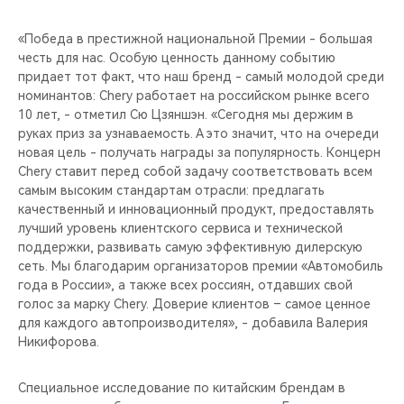
CHERY REMOTE
«Победа в престижной национальной Премии - большая
CHERY CONNECT
честь для нас. Особую ценность данному событию
придает тот факт, что наш бренд - самый молодой среди
CHERY И СПОРТ
номинантов: Chery работает на российском рынке всего
10 лет, - отметил Сю Цзяншэн. «Сегодня мы держим в
руках приз за узнаваемость. А это значит, что на очереди
НАШИ МЕРОПРИЯТИЯ
новая цель - получать награды за популярность. Концерн
Chery ставит перед собой задачу соответствовать всем
ВИДЕООБЗОРЫ
самым высоким стандартам отрасли: предлагать
качественный и инновационный продукт, предоставлять
лучший уровень клиентского сервиса и технической
CHERY ДЛЯ ДЕТЕЙ
поддержки, развивать самую эффективную дилерскую
сеть. Мы благодарим организаторов премии «Автомобиль
года в России», а также всех россиян, отдавших свой
голос за марку Chery. Доверие клиентов – самое ценное
для каждого автопроизводителя», - добавила Валерия
Никифорова.
Специальное исследование по китайским брендам в