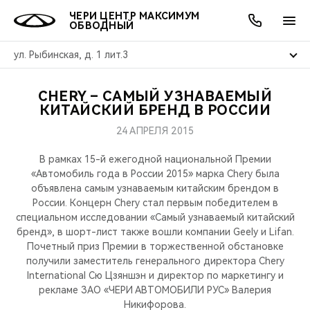
ЧЕРИ ЦЕНТР МАКСИМУМ
ОБВОДНЫЙ
ул. Рыбинская, д. 1 лит.3
CHERY – САМЫЙ УЗНАВАЕМЫЙ
ОНЛАЙН СЕРВИСЫ
ПОКУПАТЕЛЯМ
ВЛАДЕЛЬЦАМ
О КОМПАНИИ
МИР CHERY
МОДЕЛИ
АКЦИИ
КИТАЙСКИЙ БРЕНД В РОССИИ
24 АПРЕЛЯ 2015
ВЫБОР И ПОКУПКА
СЕРВИС
АКСЕССУАРЫ
ВЫГОДЫ И АКЦИИ
ВЫБОР И ПОКУПКА
О НАС
ВСЕ МОДЕЛИ
В рамках 15-й ежегодной национальной Премии
КРЕДИТ И СТРАХОВАНИЕ
ЗАПЧАСТИ И АКСЕССУАРЫ
О БРЕНДЕ
КРЕДИТ
МЫ В СОЦСЕТЯХ
«Автомобиль года в России 2015» марка Chery была
КРОССОВЕРЫ
объявлена самым узнаваемым китайским брендом в
России. Концерн Chery стал первым победителем в
ПОДДЕРЖКА
CHERY В СОЦСЕТЯХ
специальном исследовании «Самый узнаваемый китайский
СЕДАНЫ
бренд», в шорт-лист также вошли компании Geely и Lifan.
CHERY CONNECT
ЛЮДИ CHERY
Почетный приз Премии в торжественной обстановке
получили заместитель генерального директора Chery
НОВИНКИ
International Сю Цзяншэн и директор по маркетингу и
БЛАГОТВОРИТЕЛЬНОСТЬ
рекламе ЗАО «ЧЕРИ АВТОМОБИЛИ РУС» Валерия
Никифорова.