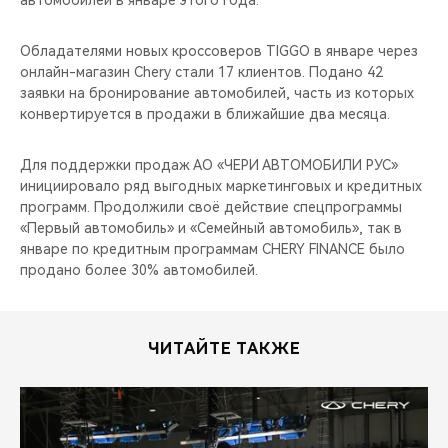
автомобилей в январе этого года.
CHERY REMOTE
Обладателями новых кроссоверов TIGGO в январе через
CHERY CONNECT
онлайн-магазин Chery стали 17 клиентов. Подано 42
заявки на бронирование автомобилей, часть из которых
CHERY И СПОРТ
конвертируется в продажи в ближайшие два месяца.
НАШИ МЕРОПРИЯТИЯ
Для поддержки продаж АО «ЧЕРИ АВТОМОБИЛИ РУС»
инициировало ряд выгодных маркетинговых и кредитных
ВИДЕООБЗОРЫ
программ. Продолжили своё действие спецпрограммы
«Первый автомобиль» и «Семейный автомобиль», так в
январе по кредитным программам CHERY FINANCE было
CHERY ДЛЯ ДЕТЕЙ
продано более 30% автомобилей.
ЧИТАЙТЕ ТАКЖЕ