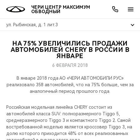
ЧЕРИ ЦЕНТР МАКСИМУМ
ОБВОДНЫЙ
ул. Рыбинская, д. 1 лит.3
НА 75% УВЕЛИЧИЛИСЬ ПРОДАЖИ
ОНЛАЙН СЕРВИСЫ
ПОКУПАТЕЛЯМ
ВЛАДЕЛЬЦАМ
О КОМПАНИИ
МИР CHERY
МОДЕЛИ
АКЦИИ
АВТОМОБИЛЕЙ CHERY В РОССИИ В
ЯНВАРЕ
ВЫБОР И ПОКУПКА
СЕРВИС
АКСЕССУАРЫ
ВЫГОДЫ И АКЦИИ
ВЫБОР И ПОКУПКА
О НАС
ВСЕ МОДЕЛИ
6 ФЕВРАЛЯ 2018
КРЕДИТ И СТРАХОВАНИЕ
ЗАПЧАСТИ И АКСЕССУАРЫ
О БРЕНДЕ
КРЕДИТ
МЫ В СОЦСЕТЯХ
В январе 2018 года АО «ЧЕРИ АВТОМОБИЛИ РУС»
КРОССОВЕРЫ
реализовало 358 автомобилей, что на 75% больше, чем за
аналогичный период прошлого года.
ПОДДЕРЖКА
CHERY В СОЦСЕТЯХ
СЕДАНЫ
Российская модельная линейка CHERY состоит из
CHERY CONNECT
ЛЮДИ CHERY
автомобилей класса SUV: полноразмерного Tiggo 5,
НОВИНКИ
среднеразмерного Tiggo 3 и компактного Tiggo 2. Самой
БЛАГОТВОРИТЕЛЬНОСТЬ
востребованной моделью является кроссовер Tiggo 3, на
долю которого приходится 48% от всех реализованных