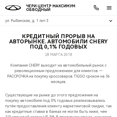
ЧЕРИ ЦЕНТР МАКСИМУМ
ОБВОДНЫЙ
ул. Рыбинская, д. 1 лит.3
КРЕДИТНЫЙ ПРОРЫВ НА
ОНЛАЙН СЕРВИСЫ
ПОКУПАТЕЛЯМ
ВЛАДЕЛЬЦАМ
О КОМПАНИИ
МИР CHERY
МОДЕЛИ
АКЦИИ
АВТОРЫНКЕ. АВТОМОБИЛИ CHERY
ПОД 0,1% ГОДОВЫХ
ВЫБОР И ПОКУПКА
СЕРВИС
АКСЕССУАРЫ
ВЫГОДЫ И АКЦИИ
ВЫБОР И ПОКУПКА
О НАС
ВСЕ МОДЕЛИ
28 МАРТА 2018
КРЕДИТ И СТРАХОВАНИЕ
ЗАПЧАСТИ И АКСЕССУАРЫ
О БРЕНДЕ
КРЕДИТ
МЫ В СОЦСЕТЯХ
Компания CHERY выходит на автомобильный рынок с
КРОССОВЕРЫ
революционным предложением для клиентов —
РАССРОЧКА на покупку кроссоверов TIGGO сроком на 36
ПОДДЕРЖКА
CHERY В СОЦСЕТЯХ
месяцев.
СЕДАНЫ
CHERY CONNECT
ЛЮДИ CHERY
Существующие на рынке до этого предложения на
НОВИНКИ
покупку автомобиля под 0% годовых реализовывались
БЛАГОТВОРИТЕЛЬНОСТЬ
путём предоставления клиенту маркетинговой скидки, так
как кредитные ставки в банках не могли быть ниже, чем