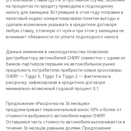
2/3 ключевой ставки ЦБ РФ. В противном случае, экономия
CHERY REMOTE
на процентах по кредиту приводила к подоходному
налогу для заемщика. Вступившие в этом году поправки в
CHERY CONNECT
налоговый кодекс конкретизировали понятие выгоды и
сделали возможным указывать в кредитном договоре
CHERY И СПОРТ
любую ставку, отличную от нуля и при этом у заемщика не
возникает обязанности по уплате подоходного налога.
НАШИ МЕРОПРИЯТИЯ
Данные изменения в законодательстве позволили
дистрибьютору автомобилей CHERY совместно с одним из
ВИДЕООБЗОРЫ
банков-партнёров первыми на автомобильном рынке
предложить потребителю прибрести новые кроссоверы
CHERY ДЛЯ ДЕТЕЙ
CHERY — Tiggo 5, Tiggo 3 и Tiggo 2 — фактически в
рассрочку, зафиксировав в кредитном договоре
минимально-возможный годовой процент 0,1.
Предложение «Рассрочка на 36 месяцев»
предусматривает первоначальный взнос 50% и более от
стоимости выбранного автомобиля марки CHERY.
Оставшаяся часть стоимости автомобиля выплачивается в
течение 36 месяцев равными долями. Предложение