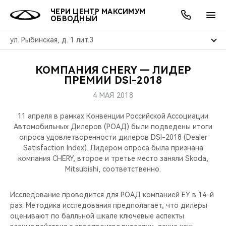
ЧЕРИ ЦЕНТР МАКСИМУМ
ОБВОДНЫЙ
ул. Рыбинская, д. 1 лит.3
КОМПАНИЯ CHERY — ЛИДЕР
ОНЛАЙН СЕРВИСЫ
ПОКУПАТЕЛЯМ
ВЛАДЕЛЬЦАМ
О КОМПАНИИ
МИР CHERY
МОДЕЛИ
АКЦИИ
ПРЕМИИ DSI-2018
4 МАЯ 2018
ВЫБОР И ПОКУПКА
СЕРВИС
АКСЕССУАРЫ
ВЫГОДЫ И АКЦИИ
ВЫБОР И ПОКУПКА
О НАС
ВСЕ МОДЕЛИ
11 апреля в рамках Конвенции Российской Ассоциации
КРЕДИТ И СТРАХОВАНИЕ
ЗАПЧАСТИ И АКСЕССУАРЫ
О БРЕНДЕ
КРЕДИТ
МЫ В СОЦСЕТЯХ
Автомобильных Дилеров (РОАД) были подведены итоги
КРОССОВЕРЫ
опроса удовлетворенности дилеров DSI-2018 (Dealer
Satisfaction Index). Лидером опроса была признана
ПОДДЕРЖКА
CHERY В СОЦСЕТЯХ
компания CHERY, второе и третье место заняли Skoda,
СЕДАНЫ
Mitsubishi, соответственно.
CHERY CONNECT
ЛЮДИ CHERY
НОВИНКИ
Исследование проводится для РОАД компанией EY в 14-й
БЛАГОТВОРИТЕЛЬНОСТЬ
раз. Методика исследования предполагает, что дилеры
оценивают по балльной шкале ключевые аспекты