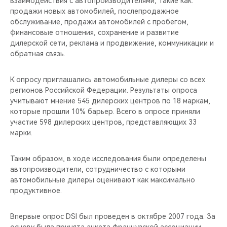
взаимодействия с автопроизводителями, такие как:
CHERY REMOTE
продажи новых автомобилей, послепродажное
обслуживание, продажи автомобилей с пробегом,
CHERY CONNECT
финансовые отношения, сохранение и развитие
дилерской сети, реклама и продвижение, коммуникации и
CHERY И СПОРТ
обратная связь.
НАШИ МЕРОПРИЯТИЯ
К опросу приглашались автомобильные дилеры со всех
регионов Российской Федерации. Результаты опроса
учитывают мнение 545 дилерских центров по 18 маркам,
ВИДЕООБЗОРЫ
которые прошли 10% барьер. Всего в опросе приняли
участие 598 дилерских центров, представляющих 33
CHERY ДЛЯ ДЕТЕЙ
марки.
Таким образом, в ходе исследования были определены
автопроизводители, сотрудничество с которыми
автомобильные дилеры оценивают как максимально
продуктивное.
Впервые опрос DSI был проведен в октябре 2007 года. За