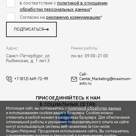
в соответствии с
политикой в отношении
обработки персональных данных
*
Согласен на
рекламную коммуникацию
*
ПОДПИСАТЬСЯ
Адрес:
Режим работы:
Санкт-Петербург, ул.
пн-вс: 09:00-21:00
Рыбинская, д. 1 лит.3
Call-
+7 (812) 649-72-99
Center_Marketing@maximum-
avto.ru
ПРИСОЕДИНЯЙТЕСЬ К НАМ
В СОЦИАЛЬНЫХ СЕТЯХ:
Используя сайт, вы соглашаетесь с
политикой обработки данных
и использованием cookies вашего браузера. Cookies можно
отключить в любой момент в настройках браузера. Для обеспечения
оптимальной работы и улучшения пользовательского опыта на сайте
могут использоваться системы веб-аналитики (в том числе
СПЕЦПРЕДЛОЖЕНИЯ
Яндекс.Метрика). Продолжая использование сайта, Вы соглашаетесь
с применением указанных технологий и размещением cookie-