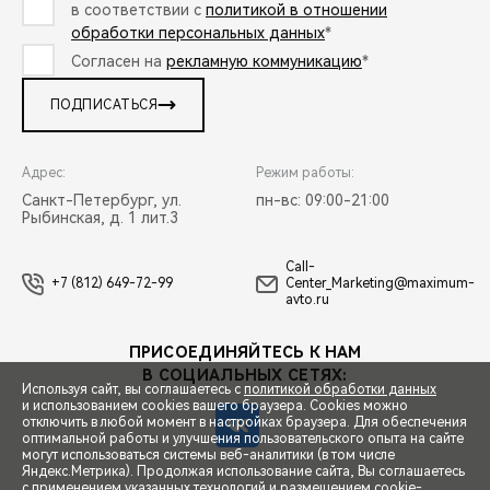
в соответствии с
политикой в отношении
обработки персональных данных
*
Согласен на
рекламную коммуникацию
*
ПОДПИСАТЬСЯ
Адрес:
Режим работы:
Санкт-Петербург, ул.
пн-вс: 09:00-21:00
Рыбинская, д. 1 лит.3
Call-
+7 (812) 649-72-99
Center_Marketing@maximum-
avto.ru
ПРИСОЕДИНЯЙТЕСЬ К НАМ
В СОЦИАЛЬНЫХ СЕТЯХ:
Используя сайт, вы соглашаетесь с
политикой обработки данных
и использованием cookies вашего браузера. Cookies можно
отключить в любой момент в настройках браузера. Для обеспечения
оптимальной работы и улучшения пользовательского опыта на сайте
могут использоваться системы веб-аналитики (в том числе
СПЕЦПРЕДЛОЖЕНИЯ
Яндекс.Метрика). Продолжая использование сайта, Вы соглашаетесь
с применением указанных технологий и размещением cookie-