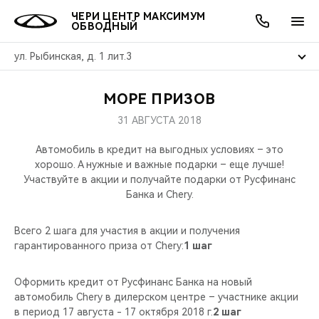
ЧЕРИ ЦЕНТР МАКСИМУМ
ОБВОДНЫЙ
ул. Рыбинская, д. 1 лит.3
МОРЕ ПРИЗОВ
ОНЛАЙН СЕРВИСЫ
ПОКУПАТЕЛЯМ
ВЛАДЕЛЬЦАМ
О КОМПАНИИ
МИР CHERY
МОДЕЛИ
АКЦИИ
31 АВГУСТА 2018
ВЫБОР И ПОКУПКА
СЕРВИС
АКСЕССУАРЫ
ВЫГОДЫ И АКЦИИ
ВЫБОР И ПОКУПКА
О НАС
ВСЕ МОДЕЛИ
Автомобиль в кредит на выгодных условиях – это
хорошо. А нужные и важные подарки – еще лучше!
КРЕДИТ И СТРАХОВАНИЕ
ЗАПЧАСТИ И АКСЕССУАРЫ
О БРЕНДЕ
КРЕДИТ
МЫ В СОЦСЕТЯХ
Участвуйте в акции и получайте подарки от Русфинанс
КРОССОВЕРЫ
Банка и Chery.
ПОДДЕРЖКА
CHERY В СОЦСЕТЯХ
СЕДАНЫ
Всего 2 шага для участия в акции и получения
гарантированного приза от Chery:
1 шаг
CHERY CONNECT
ЛЮДИ CHERY
НОВИНКИ
Оформить кредит от Русфинанс Банка на новый
БЛАГОТВОРИТЕЛЬНОСТЬ
автомобиль Chery в дилерском центре – участнике акции
в период 17 августа - 17 октября 2018 г.
2 шаг