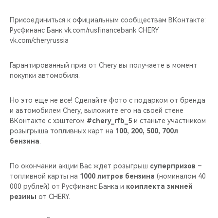
CHERY REMOTE
Присоединиться к официальным сообществам ВКонтакте:
CHERY CONNECT
Русфинанс Банк vk.com/rusfinancebank CHERY
vk.com/cheryrussia
CHERY И СПОРТ
Гарантированный приз от Chery вы получаете в момент
покупки автомобиля.
НАШИ МЕРОПРИЯТИЯ
Но это еще не все! Сделайте фото с подарком от бренда
ВИДЕООБЗОРЫ
и автомобилем Chery, выложите его на своей стене
ВКонтакте с хэштегом
#chery_rfb_5
и станьте участником
CHERY ДЛЯ ДЕТЕЙ
розыгрыша топливных карт на
100, 200, 500, 700л
бензина
.
По окончании акции Вас ждет розыгрыш
суперпризов
–
топливной карты на
1000 литров бензина
(номиналом 40
000 рублей) от Русфинанс Банка и
комплекта зимней
резины
от CHERY.