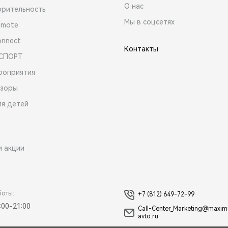
О нас
орительность
Мы в соцсетях
emote
onnect
Контакты
 СПОРТ
роприятия
зоры
ля детей
и акции
боты:
+7 (812) 649-72-99
:00-21:00
Call-Center_Marketing@maxi
avto.ru