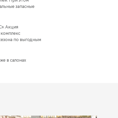
блей. При этом
альные запасные
». Акция
 комплекс
сезона по выгодным
же в салонах