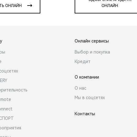
ТЬ ОНЛАЙН
ОНЛАЙН
y
Онлайн сервисы
ары
Выбор и покупка
е
Кредит
соцсетях
О компании
ERY
О нас
орительность
Мы в соцсетях
emote
onnect
Контакты
 СПОРТ
роприятия