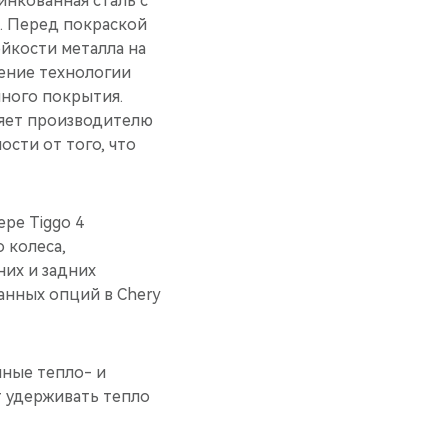
инкованная сталь с
. Перед покраской
йкости металла на
нение технологии
ного покрытия.
ляет производителю
ости от того, что
ре Tiggo 4
 колеса,
них и задних
анных опций в Chery
нные тепло- и
т удерживать тепло