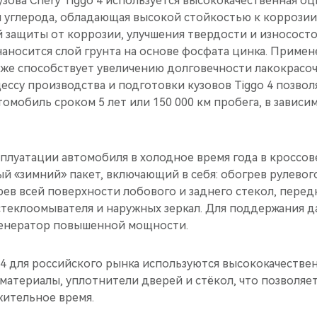
зова Chery Tiggo 4 используется высококачественная оц
 углерода, обладающая высокой стойкостью к коррозии
 защиты от коррозии, улучшения твердости и износосто
наносится слой грунта на основе фосфата цинка. Приме
же способствует увеличению долговечности лакокрасоч
ессу производства и подготовки кузовов Tiggo 4 позво
томобиль сроком 5 лет или 150 000 км пробега, в зависим
луатации автомобиля в холодное время года в кроссове
 «зимний» пакет, включающий в себя: обогрев рулевого
ев всей поверхности лобового и заднего стекол, перед
стеклоомывателя и наружных зеркал. Для поддержания д
 генератор повышенной мощности.
 4 для российского рынка используются высококачестве
материалы, уплотнители дверей и стёкол, что позволяе
ительное время.