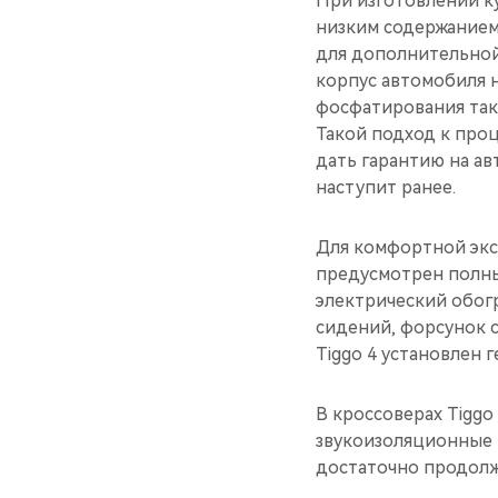
При изготовлении ку
низким содержанием
для дополнительной
корпус автомобиля 
фосфатирования так
Такой подход к проц
дать гарантию на ав
наступит ранее.
Для комфортной эксп
предусмотрен полный
электрический обогр
сидений, форсунок 
Tiggo 4 установлен
В кроссоверах Tiggo
звукоизоляционные 
достаточно продолж