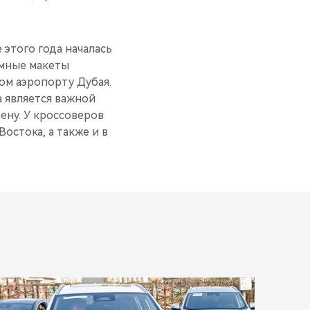
 этого года началась
амные макеты
м аэропорту Дубая.
 является важной
ену. У кроссоверов
остока, а также и в