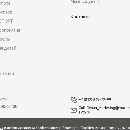
Мы в соцсетях
emote
onnect
Контакты
 СПОРТ
роприятия
зоры
ля детей
и акции
боты:
+7 (812) 649-72-99
:00-21:00
Call-Center_Marketing@maxi
avto.ru
ых
и использованием cookies вашего браузера. Cookies можно отключить в 