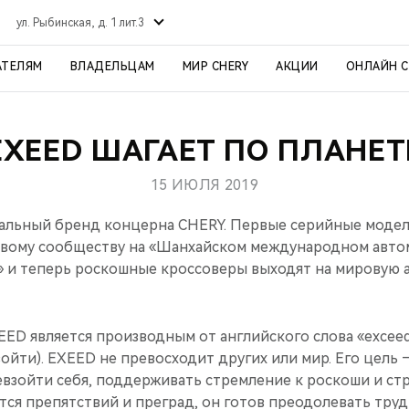
ул. Рыбинская, д. 1 лит.3
АТЕЛЯМ
ВЛАДЕЛЬЦАМ
МИР CHERY
АКЦИИ
ОНЛАЙН 
EXEED ШАГАЕТ ПО ПЛАНЕТ
15 ИЮЛЯ 2019
льный бренд концерна CHERY. Первые серийные модел
вому сообществу на «Шанхайском международном авто
» и теперь роскошные кроссоверы выходят на мировую а
ED является производным от английского слова «exceed
ойти). EXEED не превосходит других или мир. Его цель
ревзойти себя, поддерживать стремление к роскоши и ст
тся препятствий и преград, он готов преодолевать труд