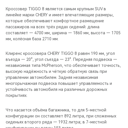
CHERY REMOTE
Кроссовер TIGGO 8 является самым крупным SUV в
линейке марки CHERY и имеет впечатляющие размеры,
CHERY CONNECT
которые обеспечивают комфортное размещение
пассажиров на всех трёх рядах сидений: длина
CHERY И СПОРТ
составляет — 4700 мм, ширина — 1860 мм, высота — 1705
мм, колёсная база 2710 мм.
НАШИ МЕРОПРИЯТИЯ
Клиренс кроссовера CHERY TIGGO 8 равен 190 мм, угол
ВИДЕООБЗОРЫ
въезда — 20°, угол съезда — 23°. Передняя подвеска —
независимая типа McPherson, что обеспечивает точность,
высокую надёжность и чёткую обратную связь при
CHERY ДЛЯ ДЕТЕЙ
управлении автомобилем. Задняя независимая
многорычажная подвеска повышает управляемость и
устойчивость автомобиля на различных дорожных
покрытиях.
Что касается объёма багажника, то для 5-местной
конфигурации он составляет 892 литра, при сложенных
сиденьях второго ряда — 1932 литра; в 7-местной