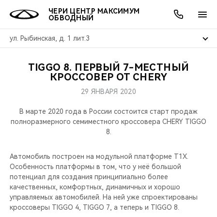
ЧЕРИ ЦЕНТР МАКСИМУМ
ОБВОДНЫЙ
ул. Рыбинская, д. 1 лит.3
TIGGO 8. ПЕРВЫЙ 7-МЕСТНЫЙ
ОНЛАЙН СЕРВИСЫ
ПОКУПАТЕЛЯМ
ВЛАДЕЛЬЦАМ
О КОМПАНИИ
МИР CHERY
МОДЕЛИ
АКЦИИ
КРОССОВЕР ОТ CHERY
29 ЯНВАРЯ 2020
ВЫБОР И ПОКУПКА
СЕРВИС
АКСЕССУАРЫ
ВЫГОДЫ И АКЦИИ
ВЫБОР И ПОКУПКА
О НАС
ВСЕ МОДЕЛИ
В марте 2020 года в России состоится старт продаж
КРЕДИТ И СТРАХОВАНИЕ
ЗАПЧАСТИ И АКСЕССУАРЫ
О БРЕНДЕ
КРЕДИТ
МЫ В СОЦСЕТЯХ
полноразмерного семиместного кроссовера CHERY TIGGO
КРОССОВЕРЫ
8.
ПОДДЕРЖКА
CHERY В СОЦСЕТЯХ
СЕДАНЫ
Автомобиль построен на модульной платформе T1X.
Особенность платформы в том, что у неё большой
CHERY CONNECT
ЛЮДИ CHERY
потенциал для создания принципиально более
НОВИНКИ
качественных, комфортных, динамичных и хорошо
БЛАГОТВОРИТЕЛЬНОСТЬ
управляемых автомобилей. На ней уже спроектированы
кроссоверы TIGGO 4, TIGGO 7, а теперь и TIGGO 8.