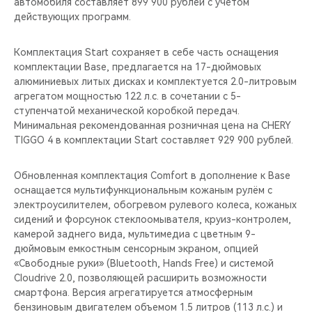
автомобиля составляет 899 900 рублей с учётом
действующих программ.
Комплектация Start сохраняет в себе часть оснащения
комплектации Base, предлагается на 17-дюймовых
алюминиевых литых дисках и комплектуется 2.0-литровым
агрегатом мощностью 122 л.с. в сочетании с 5-
ступенчатой механической коробкой передач.
Минимальная рекомендованная розничная цена на CHERY
TIGGO 4 в комплектации Start составляет 929 900 рублей.
Обновленная комплектация Comfort в дополнение к Base
оснащается мультифункциональным кожаным рулём c
электроусилителем, обогревом рулевого колеса, кожаных
сидений и форсунок стеклоомывателя, круиз-контролем,
камерой заднего вида, мультимедиа с цветным 9-
дюймовым емкостным сенсорным экраном, опцией
«Свободные руки» (Bluetooth, Hands Free) и системой
Cloudrive 2.0, позволяющей расширить возможности
смартфона. Версия агрегатируется атмосферным
бензиновым двигателем объемом 1.5 литров (113 л.с.) и