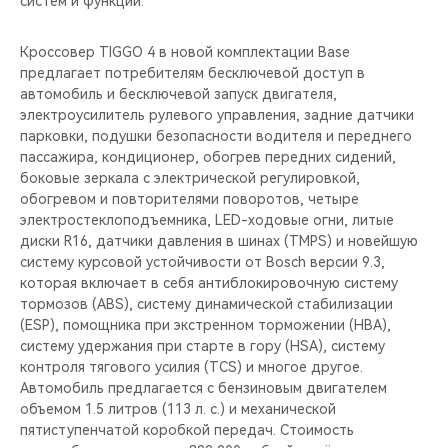
систем и функций.
CHERY REMOTE
Кроссовер TIGGO 4 в новой комплектации Base
CHERY CONNECT
предлагает потребителям бесключевой доступ в
автомобиль и бесключевой запуск двигателя,
CHERY И СПОРТ
электроусилитель рулевого управления, задние датчики
парковки, подушки безопасности водителя и переднего
НАШИ МЕРОПРИЯТИЯ
пассажира, кондиционер, обогрев передних сидений,
боковые зеркала с электрической регулировкой,
обогревом и повторителями поворотов, четыре
ВИДЕООБЗОРЫ
электростеклоподъемника, LED-ходовые огни, литые
диски R16, датчики давления в шинах (TMPS) и новейшую
CHERY ДЛЯ ДЕТЕЙ
систему курсовой устойчивости от Bosch версии 9.3,
которая включает в себя антиблокировочную систему
тормозов (ABS), систему динамической стабилизации
(ESP), помощника при экстренном торможении (HBA),
систему удержания при старте в гору (HSA), систему
контроля тягового усилия (TCS) и многое другое.
Автомобиль предлагается с бензиновым двигателем
объемом 1.5 литров (113 л. с.) и механической
пятиступенчатой коробкой передач. Стоимость