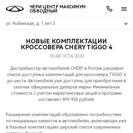
ЧЕРИ ЦЕНТР МАКСИМУМ
ОБВОДНЫЙ
ул. Рыбинская, д. 1 лит.3
НОВЫЕ КОМПЛЕКТАЦИИ
ОНЛАЙН СЕРВИСЫ
ПОКУПАТЕЛЯМ
ВЛАДЕЛЬЦАМ
О КОМПАНИИ
МИР CHERY
МОДЕЛИ
АКЦИИ
КРОССОВЕРА CHERY TIGGO 4
18 АВГУСТА 2020
ВЫБОР И ПОКУПКА
СЕРВИС
АКСЕССУАРЫ
ВЫГОДЫ И АКЦИИ
ВЫБОР И ПОКУПКА
О НАС
ВСЕ МОДЕЛИ
Дистрибьютор автомобилей CHERY в России расширил
КРЕДИТ И СТРАХОВАНИЕ
ЗАПЧАСТИ И АКСЕССУАРЫ
О БРЕНДЕ
КРЕДИТ
МЫ В СОЦСЕТЯХ
список доступных комплектаций для кроссовера TIGGO 4
КРОССОВЕРЫ
до шести. Автомобили уже доступны для приобретения в
салонах официальных дилеров марки. Минимальная
ПОДДЕРЖКА
CHERY В СОЦСЕТЯХ
стоимость с учётом маркетинговых акций и программ
СЕДАНЫ
составляет 899 900 рублей.
CHERY CONNECT
ЛЮДИ CHERY
НОВИНКИ
Расширение комплектаций обусловлено потребностями
БЛАГОТВОРИТЕЛЬНОСТЬ
потенциальных клиентов в автомобилях, включающих уже
в базовых комплектациях широкий список современных