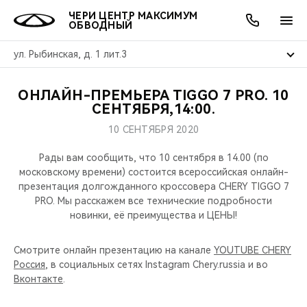
ЧЕРИ ЦЕНТР МАКСИМУМ
ОБВОДНЫЙ
ул. Рыбинская, д. 1 лит.3
ОНЛАЙН-ПРЕМЬЕРА TIGGO 7 PRO. 10
ОНЛАЙН СЕРВИСЫ
ПОКУПАТЕЛЯМ
ВЛАДЕЛЬЦАМ
О КОМПАНИИ
МИР CHERY
МОДЕЛИ
АКЦИИ
СЕНТЯБРЯ,14:00.
10 СЕНТЯБРЯ 2020
ВЫБОР И ПОКУПКА
СЕРВИС
АКСЕССУАРЫ
ВЫГОДЫ И АКЦИИ
ВЫБОР И ПОКУПКА
О НАС
ВСЕ МОДЕЛИ
Рады вам сообщить, что 10 сентября в 14.00 (по
КРЕДИТ И СТРАХОВАНИЕ
ЗАПЧАСТИ И АКСЕССУАРЫ
О БРЕНДЕ
КРЕДИТ
МЫ В СОЦСЕТЯХ
московскому времени) состоится всероссийская онлайн-
КРОССОВЕРЫ
презентация долгожданного кроссовера CHERY TIGGO 7
PRO. Мы расскажем все технические подробности
ПОДДЕРЖКА
CHERY В СОЦСЕТЯХ
новинки, её преимущества и ЦЕНЫ!
СЕДАНЫ
CHERY CONNECT
ЛЮДИ CHERY
Смотрите онлайн презентацию на канале
YOUTUBE CHERY
НОВИНКИ
Россия
, в социальных сетях Instagram Chery.russia и во
БЛАГОТВОРИТЕЛЬНОСТЬ
Вконтакте
.