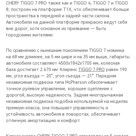
CHERY REMOTE
CHERY TIGGO 7 PRO также как и TIGGO 4, TIGGO 7 и TIGGO
8, построен на платформе T1X, что обеспечивает больше
пространства в передней и задней части салона.
CHERY CONNECT
Автомобили на данной платформе прекрасно ведут себя
вне дорог, хотя основное их призвание — быть
CHERY И СПОРТ
городскими жителями.
НАШИ МЕРОПРИЯТИЯ
По сравнению с нынешним поколением TIGGO 7 новинка
на 68 мм длиннее, на 5 мм шире и на 35 мм выше, габариты
ВИДЕООБЗОРЫ
автомобиля составляют 4500х1842х1705 мм, колесная
база достигает 2 670 мм. Клиренс
TIGGO 7 PRO
равен 190
мм, угол въезда — 20°, угол съезда — 21°. Передняя
CHERY ДЛЯ ДЕТЕЙ
независимая подвеска типа McPherson обеспечивает
точное рулевое управление, хорошее сцепление с
дорогой, высокую надежность. Задняя многорычажная
независимая подвеска подобна используемой на моделях
премиум-класса, она повышает управляемость и
устойчивость автомобиля в поворотах, обеспечивает
отличную амортизацию и комфорт.