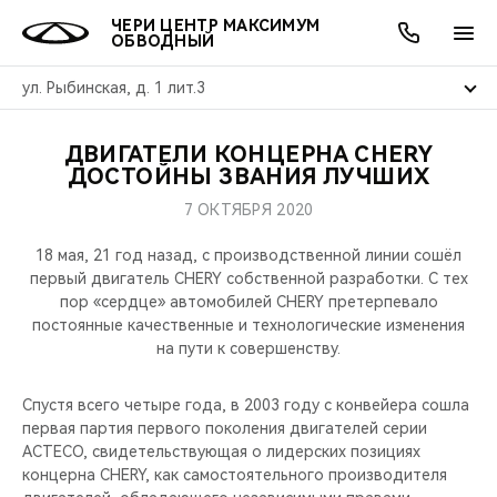
ЧЕРИ ЦЕНТР МАКСИМУМ
ОБВОДНЫЙ
ул. Рыбинская, д. 1 лит.3
ДВИГАТЕЛИ КОНЦЕРНА CHERY
ОНЛАЙН СЕРВИСЫ
ПОКУПАТЕЛЯМ
ВЛАДЕЛЬЦАМ
О КОМПАНИИ
МИР CHERY
МОДЕЛИ
АКЦИИ
ДОСТОЙНЫ ЗВАНИЯ ЛУЧШИХ
7 ОКТЯБРЯ 2020
ВЫБОР И ПОКУПКА
СЕРВИС
АКСЕССУАРЫ
ВЫГОДЫ И АКЦИИ
ВЫБОР И ПОКУПКА
О НАС
ВСЕ МОДЕЛИ
18 мая, 21 год назад, с производственной линии сошёл
КРЕДИТ И СТРАХОВАНИЕ
ЗАПЧАСТИ И АКСЕССУАРЫ
О БРЕНДЕ
КРЕДИТ
МЫ В СОЦСЕТЯХ
первый двигатель CHERY собственной разработки. С тех
КРОССОВЕРЫ
пор «сердце» автомобилей CHERY претерпевало
постоянные качественные и технологические изменения
ПОДДЕРЖКА
CHERY В СОЦСЕТЯХ
на пути к совершенству.
СЕДАНЫ
CHERY CONNECT
ЛЮДИ CHERY
Спустя всего четыре года, в 2003 году c конвейера сошла
НОВИНКИ
первая партия первого поколения двигателей серии
БЛАГОТВОРИТЕЛЬНОСТЬ
ACTECO, свидетельствующая о лидерских позициях
концерна CHERY, как самостоятельного производителя