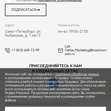
ПОДПИСАТЬСЯ
Адрес:
Режим работы:
Санкт-Петербург, ул.
пн-вс: 09:00-21:00
Рыбинская, д. 1 лит.3
Call-
+7 (812) 649-72-99
Center_Marketing@maximum-
avto.ru
ПРИСОЕДИНЯЙТЕСЬ К НАМ
В СОЦИАЛЬНЫХ СЕТЯХ:
Используя сайт, вы соглашаетесь с
политикой обработки данных
и использованием cookies вашего браузера. Cookies можно
отключить в любой момент в настройках браузера. Для обеспечения
оптимальной работы и улучшения пользовательского опыта на сайте
могут использоваться системы веб-аналитики (в том числе
СПЕЦПРЕДЛОЖЕНИЯ
Яндекс.Метрика). Продолжая использование сайта, Вы соглашаетесь
с применением указанных технологий и размещением cookie-
файлов.
© 2026 Максимум
© 2026 ООО «ТЕНЕТ РУС»
ЗАПИСЬ НА ТЕСТ-ДРАЙВ
ПРАВОВАЯ ИНФОРМАЦИЯ
КОНТАКТЫ
КЛИЕНТСКАЯ ПОДДЕРЖКА