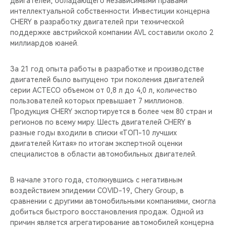
двигателей, обладающего независимыми правами
CHERY REMOTE
интеллектуальной собственности. Инвестиции концерна
CHERY в разработку двигателей при технической
CHERY CONNECT
поддержке австрийской компании AVL составили около 2
миллиардов юаней.
CHERY И СПОРТ
За 21 год опыта работы в разработке и производстве
НАШИ МЕРОПРИЯТИЯ
двигателей было выпущено три поколения двигателей
серии ACTECO объемом от 0,8 л до 4,0 л, количество
пользователей которых превышает 7 миллионов.
ВИДЕООБЗОРЫ
Продукция CHERY экспортируется в более чем 80 стран и
регионов по всему миру. Шесть двигателей CHERY в
CHERY ДЛЯ ДЕТЕЙ
разные годы входили в списки «ТОП-10 лучших
двигателей Китая» по итогам экспертной оценки
специалистов в области автомобильных двигателей.
В начале этого года, столкнувшись с негативным
воздействием эпидемии COVID-19, Chery Group, в
сравнении с другими автомобильными компаниями, смогла
добиться быстрого восстановления продаж. Одной из
причин является агрегатирование автомобилей концерна