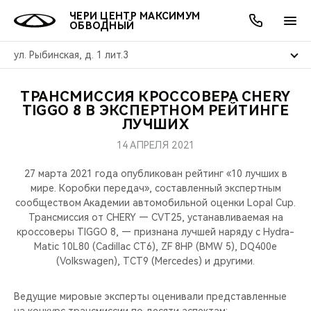
ЧЕРИ ЦЕНТР МАКСИМУМ
ОБВОДНЫЙ
ул. Рыбинская, д. 1 лит.3
ТРАНСМИССИЯ КРОССОВЕРА CHERY
ОНЛАЙН СЕРВИСЫ
ПОКУПАТЕЛЯМ
ВЛАДЕЛЬЦАМ
О КОМПАНИИ
МИР CHERY
МОДЕЛИ
АКЦИИ
TIGGO 8 В ЭКСПЕРТНОМ РЕЙТИНГЕ
ЛУЧШИХ
ВЫБОР И ПОКУПКА
СЕРВИС
АКСЕССУАРЫ
ВЫГОДЫ И АКЦИИ
ВЫБОР И ПОКУПКА
О НАС
ВСЕ МОДЕЛИ
14 АПРЕЛЯ 2021
КРЕДИТ И СТРАХОВАНИЕ
ЗАПЧАСТИ И АКСЕССУАРЫ
О БРЕНДЕ
КРЕДИТ
МЫ В СОЦСЕТЯХ
27 марта 2021 года опубликован рейтинг «10 лучших в
КРОССОВЕРЫ
мире. Коробки передач», составленный экспертным
сообществом Академии автомобильной оценки Lopal Cup.
ПОДДЕРЖКА
CHERY В СОЦСЕТЯХ
Трансмиссия от CHERY — CVT25, устанавливаемая на
СЕДАНЫ
кроссоверы TIGGO 8, — признана лучшей наряду с Hydra-
CHERY CONNECT
ЛЮДИ CHERY
Matic 10L80 (Cadillac CT6), ZF 8HP (BMW 5), DQ400e
(Volkswagen), TCT9 (Mercedes) и другими.
НОВИНКИ
БЛАГОТВОРИТЕЛЬНОСТЬ
Ведущие мировые эксперты оценивали представленные