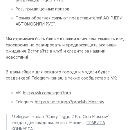
владельцев Tiggo 7 Pro;
CHERY REMOTE
Розыгрыши ценных призов;
CHERY CONNECT
Прямая обратная связь от представителей АО “ЧЕРИ
АВТОМОБИЛИ РУС”.
CHERY И СПОРТ
Мы стремимся быть ближе к нашим клиентам: слышать вас,
своевременно реагировать и предвосхищать все ваши
НАШИ МЕРОПРИЯТИЯ
ожидания. Вступайте в клуб и следите за нашими
новостями!
ВИДЕООБЗОРЫ
В дальнейшем для каждого города и модели будет
CHERY ДЛЯ ДЕТЕЙ
создан свой Telegram-канал, а также сообщество в VK:
VK:
https://vk.com/tiggo7pro
Telegram:
https://t.me/tiggo7proclub_Moscow
*Telegram-канал “Chery Tiggo 7 Pro Club Moscow”
создан для владельцев из г. Москвы.
ПРАВИЛА
КОНКУРСА