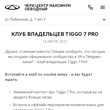
ЧЕРИ ЦЕНТР МАКСИМУМ
ОБВОДНЫЙ
ул. Рыбинская, д. 1 лит.3
КЛУБ ВЛАДЕЛЬЦЕВ TIGGO 7 PRO
ОНЛАЙН СЕРВИСЫ
ПОКУПАТЕЛЯМ
ВЛАДЕЛЬЦАМ
О КОМПАНИИ
МИР CHERY
МОДЕЛИ
АКЦИИ
16 ИЮЛЯ 2021
ВЫБОР И ПОКУПКА
СЕРВИС
АКСЕССУАРЫ
ВЫГОДЫ И АКЦИИ
ВЫБОР И ПОКУПКА
О НАС
ВСЕ МОДЕЛИ
Друзья, отличная новость! Спешим сообщить, что сегодня
мы создали официальное сообщество в VK и Telegram-
КРЕДИТ И СТРАХОВАНИЕ
ЗАПЧАСТИ И АКСЕССУАРЫ
О БРЕНДЕ
КРЕДИТ
МЫ В СОЦСЕТЯХ
канал* - Клуб владельцев Tiggo 7 Pro!
КРОССОВЕРЫ
ПОДДЕРЖКА
CHERY В СОЦСЕТЯХ
Вступайте в клуб по ссылке внизу - и вас будет
СЕДАНЫ
ждать:
CHERY CONNECT
ЛЮДИ CHERY
Уникальный контент про Tiggo 7 Pro, который вы не
НОВИНКИ
увидите больше нигде;
БЛАГОТВОРИТЕЛЬНОСТЬ
Встречи и оффлайн мероприятия исключительно для