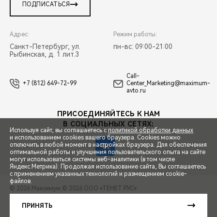
ПОДПИСАТЬСЯ
Адрес:
Режим работы:
Санкт-Петербург, ул.
пн-вс: 09:00-21:00
Рыбинская, д. 1 лит.3
Call-
+7 (812) 649-72-99
Center_Marketing@maximum-
avto.ru
ПРИСОЕДИНЯЙТЕСЬ К НАМ
В СОЦИАЛЬНЫХ СЕТЯХ:
Используя сайт, вы соглашаетесь с
политикой обработки данных
и использованием cookies вашего браузера. Cookies можно
отключить в любой момент в настройках браузера. Для обеспечения
оптимальной работы и улучшения пользовательского опыта на сайте
могут использоваться системы веб-аналитики (в том числе
СПЕЦПРЕДЛОЖЕНИЯ
Яндекс.Метрика). Продолжая использование сайта, Вы соглашаетесь
с применением указанных технологий и размещением cookie-
файлов.
© 2026 Максимум
© 2026 ООО «ТЕНЕТ РУС»
ЗАПИСЬ НА ТЕСТ-ДРАЙВ
ПРАВОВАЯ ИНФОРМАЦИЯ
КОНТАКТЫ
КЛИЕНТСКАЯ ПОДДЕРЖКА
ПРИНЯТЬ
Сделано в ПЕРКС
РАСЧЕТ КРЕДИТА