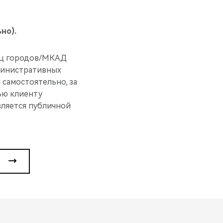
но).
ниц городов/МКАД
дминистративных
самостоятельно, за
ью клиенту
вляется публичной