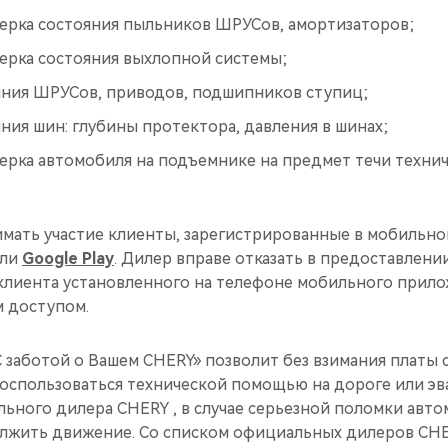
верка состояния пыльников ШРУСов, амортизаторов;
верка состояния выхлопной системы;
яния ШРУСов, приводов, подшипников ступиц;
ния шин: глубины протектора, давления в шинах;
ерка автомобиля на подъемнике на предмет течи техни
имать участие клиенты, зарегистрированные в мобильн
ли
Google Play
. Дилер вправе отказать в предоставлении
у клиента установленного на телефоне мобильного прил
 доступом.
С заботой о Вашем CHERY» позволит без взимания платы 
оспользоваться технической помощью на дороге или эв
ьного дилера CHERY , в случае серьезной поломки авто
лжить движение. Со списком официальных дилеров CH