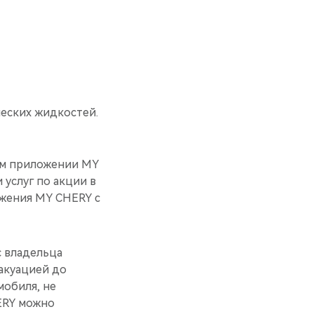
ческих жидкостей.
ом приложении MY
 услуг по акции в
ожения MY CHERY с
с владельца
акуацией до
мобиля, не
ERY можно