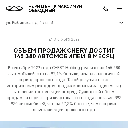
ЧЕРИ ЦЕНТР МАКСИМУМ
ОБВОДНЫЙ
ул. Рыбинская, д. 1 лит.3
24 ОКТЯБРЯ 2022
ОНЛАЙН СЕРВИСЫ
ПОКУПАТЕЛЯМ
ВЛАДЕЛЬЦАМ
О КОМПАНИИ
МИР CHERY
МОДЕЛИ
АКЦИИ
ОБЪЕМ ПРОДАЖ CHERY ДОСТИГ
145 380 АВТОМОБИЛЕЙ В МЕСЯЦ
ВЫБОР И ПОКУПКА
СЕРВИС
АКСЕССУАРЫ
ВЫГОДЫ И АКЦИИ
ВЫБОР И ПОКУПКА
О НАС
ВСЕ МОДЕЛИ
В сентябре 2022 года CHERY Holding реализовал 145 380
КРЕДИТ И СТРАХОВАНИЕ
ЗАПЧАСТИ И АКСЕССУАРЫ
О БРЕНДЕ
КРЕДИТ
МЫ В СОЦСЕТЯХ
автомобилей, что на 92,1% больше, чем за аналогичный
КРОССОВЕРЫ
период прошлого года. Такой результат стал
ПОДДЕРЖКА
CHERY В СОЦСЕТЯХ
историческим рекордом продаж компании за один месяц
в течение трех месяцев подряд. Суммарный объем
СЕДАНЫ
продаж за первые три квартала этого года составил 893
CHERY CONNECT
ЛЮДИ CHERY
930 автомобилей, что на 37,3% больше, чем в первые
НОВИНКИ
девять месяцев прошлого года.
БЛАГОТВОРИТЕЛЬНОСТЬ