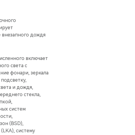
очного
ирует
е внезапного дождя
сленного включает
ого света с
ние фонари, зеркала
подсветку,
вета и дождя,
ереднего стекла,
пкой,
ных систем
ости,
зон (BSD),
(LKA), систему