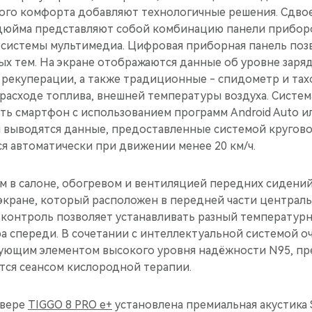
ого комфорта добавляют технологичные решения. Сдв
 дюйма представляют собой комбинацию панели прибор
 системы мультимедиа. Цифровая приборная панель поз
х тем. На экране отображаются данные об уровне заря
 рекуперации, а также традиционные - спидометр и та
 расходе топлива, внешней температуры воздуха. Систе
ь смартфон с использованием программ Android Auto или
н выводятся данные, предоставленные системой кругово
я автоматически при движении менее 20 км/ч.
м в салоне, обогревом и вентиляцией передних сидени
экране, который расположен в передней части централь
контроль позволяет устанавливать разный температур
а спереди. В сочетании с интеллектуальной системой оч
ющим элементом высокого уровня надёжности N95, пр
тся сеансом кислородной терапии.
овере
TIGGO 8 PRO e+
установлена премиальная акустика 