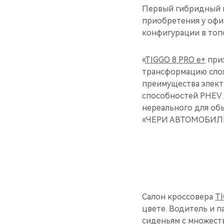
Первый гибридный к
приобретения у офи
конфигурации в топ
«
TIGGO 8 PRO e+
приз
трансформацию слож
преимущества элект
способностей PHEV д
нереального для об
«ЧЕРИ АВТОМОБИЛИ
Салон кроссовера
TI
цвете. Водитель и 
сиденьям с множест