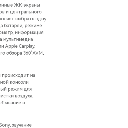
оенные ЖК-экраны
ов и центрального
воляет выбрать одну
да батареи, режиме
хометр, информация
ма мультимедиа
 Apple Carplay.
го обзора 360°AVM,
й происходит на
ной консоли.
ный режим для
истки воздуха,
ебывание в
Sony, звучание