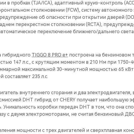
 в пробках (TJA/ICA), адаптивный круиз-контроль (ACC
ронтальном столкновении (FCW), систему автономного
предупреждение об опасности при открытии дверей (DO
аднем перекрестном столкновении (RCTA), предупрежд
 автоматическое переключение ближнего/дальнего света 
а гибридного
TIGGO 8 PRO e+
построена на бензиновом 
стью 147 л.с., с крутящим моментом в 210 Нм при 1750-4
ммарной максимальной 30-минутной мощностью 65 кВт (8
 составляет 235 л.с.
игатель внутреннего сгорания и два электродвигателя, 
смиссией DHT гибрид от CHERY получает наибольшую э
. Уникальность коробки передач DHT в том, что она сп
азу с двумя электромоторами, не считая бензиновый ДВС
еления мощности с трех двигателей и сверхплавная кон