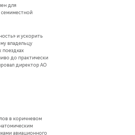
пен для
 семиместной
ность» и ускорить
му владельцу
х поездках
ливо до практически
ировал директор АО
лов в коричневом
анатомическим
иками авиационного