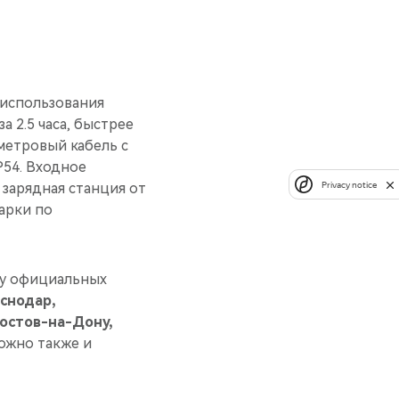
 использования
а 2.5 часа, быстрее
метровый кабель с
P54. Входное
Privacy notice
 зарядная станция от
арки по
 у официальных
аснодар,
остов-на-Дону,
ожно также и