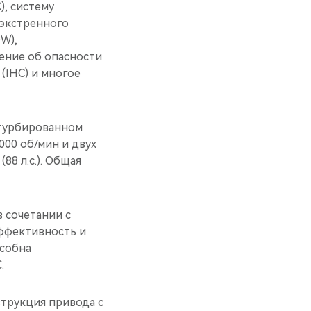
), систему
 экстренного
W),
ение об опасности
(IHC) и многое
турбированном
000 об/мин и двух
8 л.с.). Общая
в сочетании с
ффективность и
особна
.
струкция привода с