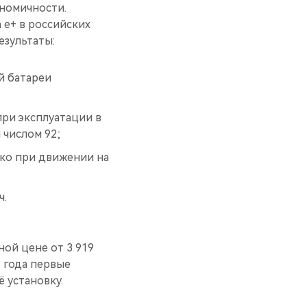
номичности.
 e+ в российских
езультаты:
й батареи
при эксплуатации в
 числом 92;
ко при движении на
ч.
ой цене от 3 919
 года первые
 установку.