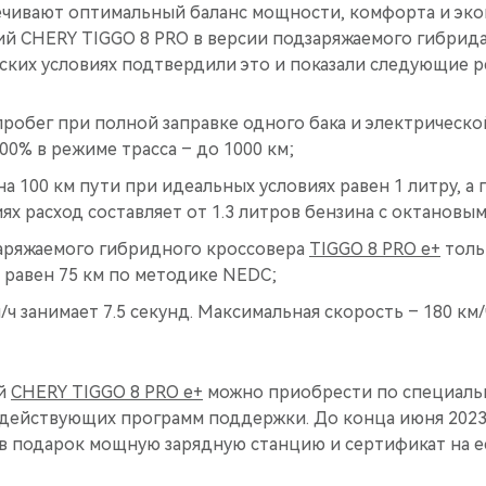
ечивают оптимальный баланс мощности, комфорта и эко
ий CHERY TIGGO 8 PRO в версии подзаряжаемого гибрида
ких условиях подтвердили это и показали следующие р
робег при полной заправке одного бака и электрическо
00% в режиме трасса – до 1000 км;
на 100 км пути при идеальных условиях равен 1 литру, а 
ях расход составляет от 1.3 литров бензина с октановым
заряжаемого гибридного кроссовера
TIGGO 8 PRO e+
толь
 равен 75 км по методике NEDC;
/ч занимает 7.5 секунд. Максимальная скорость – 180 км/
ый
CHERY TIGGO 8 PRO е+
можно приобрести по специальн
м действующих программ поддержки. До конца июня 2023
в подарок мощную зарядную станцию и сертификат на её