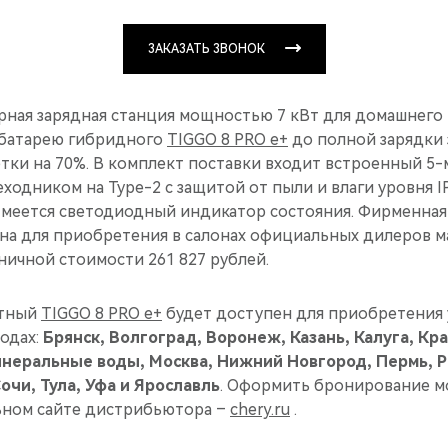
ЗАКАЗАТЬ ЗВОНОК
рная зарядная станция мощностью 7 кВт для домашнего
 батарею гибридного
TIGGO 8 PRO e+
до полной зарядки з
тки на 70%. В комплект поставки входит встроенный 5-
ходником на Type-2 c защитой от пыли и влаги уровня I
Имеется светодиодный индикатор состояния. Фирменная
на для приобретения в салонах официальных дилеров м
ичной стоимости 261 827 рублей.
стный
TIGGO 8 PRO e+
будет доступен для приобретения
одах:
Брянск, Волгоград, Воронеж, Казань, Калуга, Кр
инеральные воды, Москва, Нижний Новгород, Пермь, Р
очи, Тула, Уфа и Ярославль
. Оформить бронирование м
ьном сайте дистрибьютора –
chery.ru
.