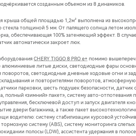
подчёркивается созданным объемом из 8 динамиков.
я крыша общей площадью 1,2м² выполнена из высокопр
 стекла толщиной 5 мм. От палящего солнца летом изол
рка, обеспечивающая 100% затеняющий эффект. В случа
тчик автоматически закроет люк.
оборудования
CHERY TIGGO 8 PRO e+
помимо вышеперечи
е алюминиевые литые диски, светодиодные фары основн
 поворотов, светодиодные дневные ходовые огни и зад
складывания и повторителями поворотов, атмосферную 
атчики парковки, шесть подушек безопасности, датчик с
а, полный «зимний» пакет», систему авто-отпотевания п
управления, бесключевой доступ и запуск двигателя кно
ытие двери багажника, а также пакет высокотехнологич
ощи водителю: систему стабилизации курсовой устойчив
ормозную систему (ABS), систему мониторинга слепых 
кидании полосы (LDW), ассистента удержания в полосе 