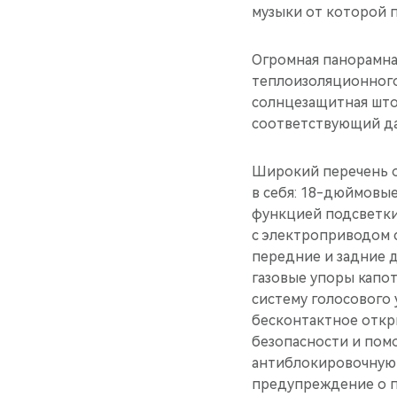
музыки от которой 
Огромная панорамна
теплоизоляционного
солнцезащитная што
соответствующий да
Широкий перечень 
в себя: 18-дюймовы
функцией подсветки
с электроприводом 
передние и задние д
газовые упоры капот
систему голосового 
бесконтактное откр
безопасности и пом
антиблокировочную т
предупреждение о по