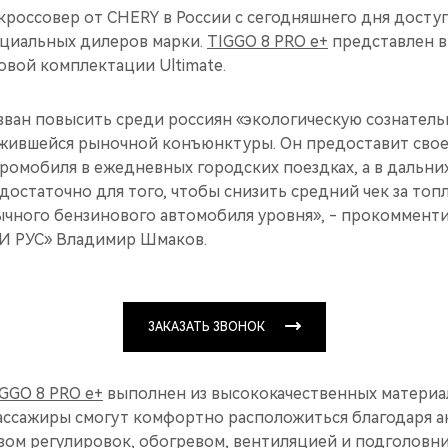
россовер от CHERY в России с сегодняшнего дня досту
циальных дилеров марки.
TIGGO 8 PRO e+
представлен в
овой комплектации Ultimate.
ван повысить среди россиян «экологическую сознатель
ившейся рыночной конъюнктуры. Он предоставит свое
ромобиля в ежедневных городских поездках, а в дальни
остаточно для того, чтобы снизить средний чек за топ
ычного бензинового автомобиля уровня», - прокоммент
 РУС» Владимир Шмаков.
ЗАКАЗАТЬ ЗВОНОК
GGO 8 PRO e+
выполнен из высококачественных материа
пассажиры смогут комфортно расположиться благодаря 
вом регулировок, обогревом, вентиляцией и подголовн