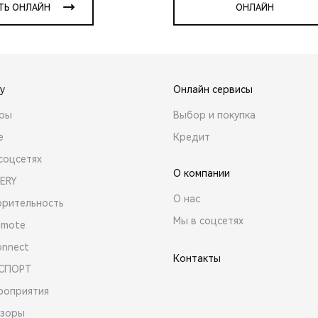
ТЬ ОНЛАЙН
ОНЛАЙН
y
Онлайн сервисы
ары
Выбор и покупка
е
Кредит
соцсетях
О компании
ERY
О нас
орительность
Мы в соцсетях
emote
onnect
Контакты
 СПОРТ
роприятия
зоры