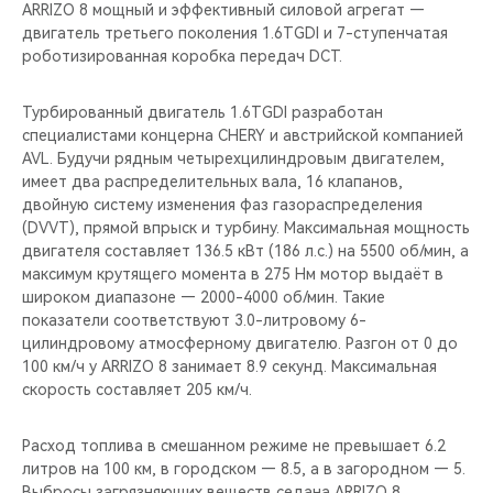
ARRIZO 8 мощный и эффективный силовой агрегат —
двигатель третьего поколения 1.6TGDI и 7-ступенчатая
роботизированная коробка передач DCT.
Турбированный двигатель 1.6TGDI разработан
специалистами концерна CHERY и австрийской компанией
AVL. Будучи рядным четырехцилиндровым двигателем,
имеет два распределительных вала, 16 клапанов,
двойную систему изменения фаз газораспределения
(DVVT), прямой впрыск и турбину. Максимальная мощность
двигателя составляет 136.5 кВт (186 л.с.) на 5500 об/мин, а
максимум крутящего момента в 275 Нм мотор выдаёт в
широком диапазоне — 2000-4000 об/мин. Такие
показатели соответствуют 3.0-литровому 6-
цилиндровому атмосферному двигателю. Разгон от 0 до
100 км/ч у ARRIZO 8 занимает 8.9 секунд. Максимальная
скорость составляет 205 км/ч.
Расход топлива в смешанном режиме не превышает 6.2
литров на 100 км, в городском — 8.5, а в загородном — 5.
Выбросы загрязняющих веществ седана ARRIZO 8