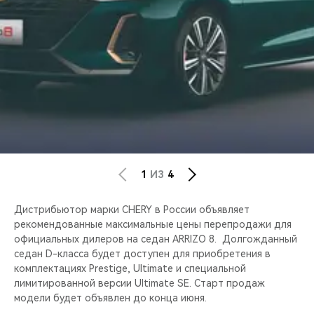
CHERY REMOTE
CHERY CONNECT
CHERY И СПОРТ
НАШИ МЕРОПРИЯТИЯ
ВИДЕООБЗОРЫ
1
ИЗ
4
CHERY ДЛЯ ДЕТЕЙ
Дистрибьютор марки CHERY в России объявляет
рекомендованные максимальные цены перепродажи для
официальных дилеров на седан ARRIZO 8. Долгожданный
седан D-класса будет доступен для приобретения в
комплектациях Prestige, Ultimate и специальной
лимитированной версии Ultimate SE. Старт продаж
модели будет объявлен до конца июня.