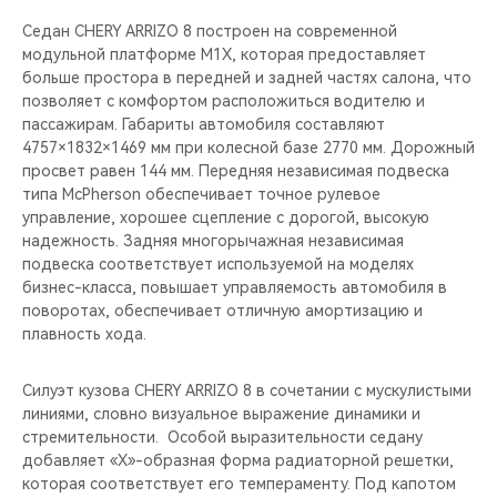
Седан CHERY ARRIZO 8 построен на современной
модульной платформе M1X, которая предоставляет
больше простора в передней и задней частях салона, что
позволяет с комфортом расположиться водителю и
пассажирам. Габариты автомобиля составляют
4757×1832×1469 мм при колесной базе 2770 мм. Дорожный
просвет равен 144 мм. Передняя независимая подвеска
типа McPherson обеспечивает точное рулевое
управление, хорошее сцепление с дорогой, высокую
надежность. Задняя многорычажная независимая
подвеска соответствует используемой на моделях
бизнес-класса, повышает управляемость автомобиля в
поворотах, обеспечивает отличную амортизацию и
плавность хода.
Силуэт кузова CHERY ARRIZO 8 в сочетании с мускулистыми
линиями, словно визуальное выражение динамики и
стремительности. Особой выразительности седану
добавляет «Х»-образная форма радиаторной решетки,
которая соответствует его темпераменту. Под капотом