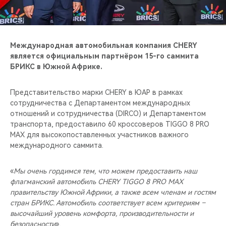
CHERY REMOTE
CHERY CONNECT
Международная автомобильная компания CHERY
CHERY И СПОРТ
является официальным партнёром 15-го саммита
БРИКС в Южной Африке.
НАШИ МЕРОПРИЯТИЯ
Представительство марки CHERY в ЮАР в рамках
сотрудничества с Департаментом международных
ВИДЕООБЗОРЫ
отношений и сотрудничества (DIRCO) и Департаментом
транспорта, предоставило 60 кроссоверов TIGGO 8 PRO
CHERY ДЛЯ ДЕТЕЙ
MAX для высокопоставленных участников важного
международного саммита.
«
Мы очень гордимся тем, что можем предоставить наш
флагманский автомобиль CHERY TIGGO 8 PRO MAX
правительству Южной Африки, а также всем членам и гостям
стран БРИКС. Автомобиль соответствует всем критериям –
высочайший уровень комфорта, производительности и
безопасности
»,