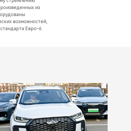
ому стремлению
произведенных из
борудованы
еских возможностей,
стандарта Евро-6.