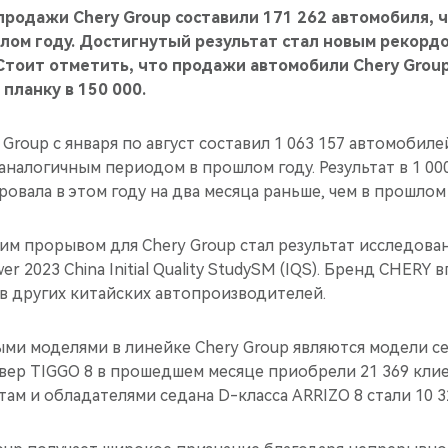
продажи Chery Group составили 171 262 автомобиля, ч
лом году. Достигнутый результат стал новым рекордо
Стоит отметить, что продажи автомобили Chery Grou
планку в 150 000.
Group с января по август составил 1 063 157 автомобиле
аналогичным периодом в прошлом году. Результат в 1 00
ровала в этом году на два месяца раньше, чем в прошлом 
м прорывом для Chery Group стал результат исследован
er 2023 China Initial Quality StudySM (IQS). Бренд CHERY
в других китайских автопроизводителей.
ми моделями в линейке Chery Group являются модели се
овер TIGGO 8 в прошедшем месяце приобрели 21 369 кли
там и обладателями седана D-класса ARRIZO 8 стали 10 3