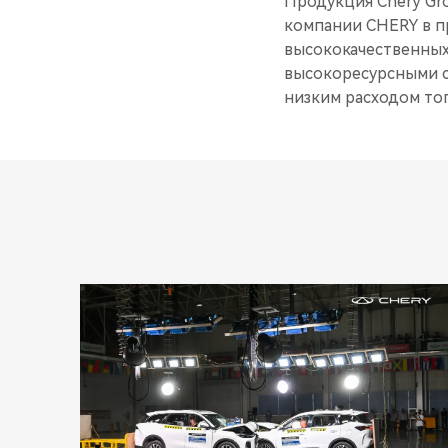
Продукция Chery Gr
компании CHERY в п
высококачественных
высокоресурсными с
низким расходом топ