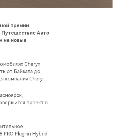
ьной премии
е Путешествие Авто
н на новые
томобилях Chery»
ть от Байкала до
я компания Chery.
асноярск,
Завершится проект в
жительное
 PRO Plug-in Hybrid