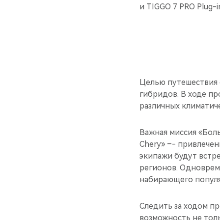
и TIGGO 7 PRO Plug-i
Целью путешествия 
гибридов. В ходе пр
различных климатиче
Важная миссия «Бол
Chery» –- привлече
экипажи будут встр
регионов. Одноврем
набирающего популя
Следить за ходом пр
возможность не тол