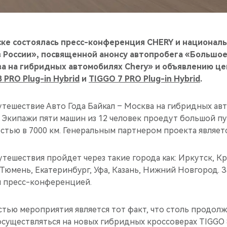
ске состоялась пресс-конференция CHERY и национал
в России», посвященной анонсу автопробега «Большо
ва на гибридных автомобилях Chery» и объявлению це
 PRO Plug-in Hybrid
и
TIGGO 7 PRO Plug-in Hybrid
.
тешествие Авто Года Байкал – Москва на гибридных ав
. Экипажи пяти машин из 12 человек проедут большой пу
тью в 7000 км. Генеральным партнером проекта являетс
утешествия пройдет через такие города как: Иркутск, Кр
Тюмень, Екатеринбург, Уфа, Казань, Нижний Новгород. 
 пресс-конференцией.
тью мероприятия является тот факт, что столь продол
существляться на новых гибридных кроссоверах TIGGO 8