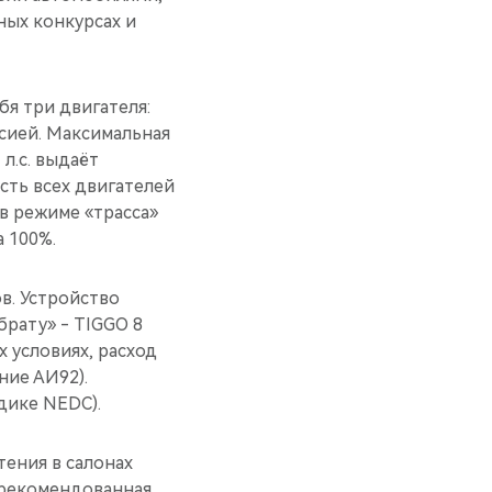
ных конкурсах и
бя три двигателя:
сией. Максимальная
 л.с. выдаёт
сть всех двигателей
 в режиме «трасса»
а 100%.
в. Устройство
брату» - TIGGO 8
х условиях, расход
ние АИ92).
дике NEDC).
тения в салонах
 рекомендованная