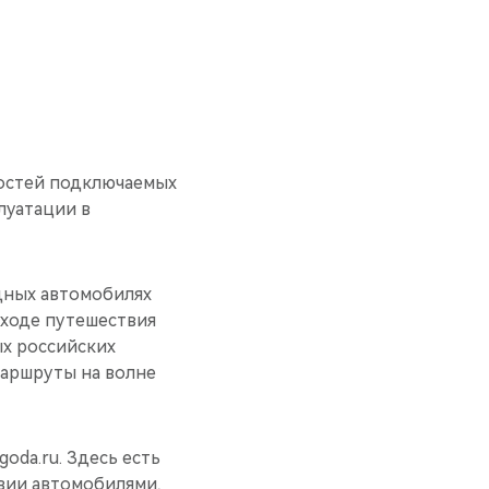
ностей подключаемых
луатации в
дных автомобилях
 ходе путешествия
ых российских
маршруты на волне
oda.ru. Здесь есть
вии автомобилями,