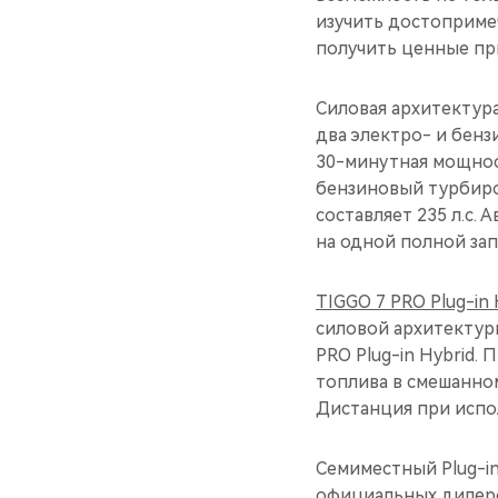
изучить достопримеч
получить ценные пр
Силовая архитектур
два электро- и бенз
30-минутная мощность
бензиновый турбиро
составляет 235 л.с.
на одной полной зап
TIGGO 7 PRO Plug-in 
силовой архитектуры
PRO Plug-in Hybrid.
топлива в смешанном
Дистанция при испо
Семиместный Plug-in
официальных дилеро