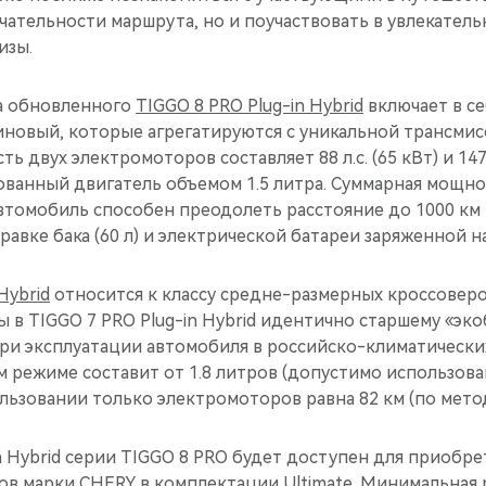
ательности маршрута, но и поучаствовать в увлекатель
изы.
а обновленного
TIGGO 8 PRO Plug-in Hybrid
включает в се
иновый, которые агрегатируются с уникальной трансмис
 двух электромоторов составляет 88 л.с. (65 кВт) и 147
ванный двигатель объемом 1.5 литра. Суммарная мощно
 Автомобиль способен преодолеть расстояние до 1000 км
равке бака (60 л) и электрической батареи заряженной н
Hybrid
относится к классу средне-размерных кроссоверо
 в TIGGO 7 PRO Plug-in Hybrid идентично старшему «эко
 При эксплуатации автомобиля в российско-климатически
 режиме составит от 1.8 литров (допустимо использова
льзовании только электромоторов равна 82 км (по мето
 Hybrid серии TIGGO 8 PRO будет доступен для приобре
в марки CHERY в комплектации Ultimate. Минимальная