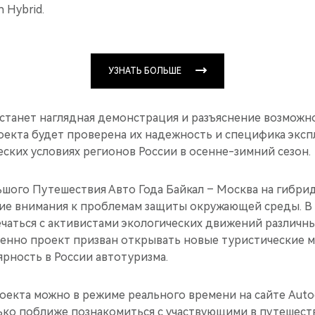
n Hybrid.
УЗНАТЬ БОЛЬШЕ
станет наглядная демонстрация и разъяснение возмож
оекта будет проверена их надежность и специфика эксп
ских условиях регионов России в осенне-зимний сезон.
ьшого Путешествия Авто Года Байкал – Москва на гибри
ние внимания к проблемам защиты окружающей среды. В
ечаться с активистами экологических движений различн
енно проект призван открывать новые туристические 
рность в России автотуризма.
оекта можно в режиме реального времени на сайте Autog
ько поближе познакомиться с участвующими в путешест