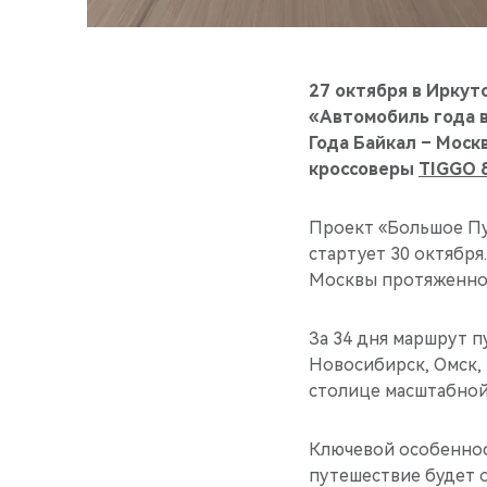
27 октября в Иркут
«Автомобиль года 
Года Байкал – Моск
кроссоверы
TIGGO 8
Проект «Большое Пу
стартует 30 октября
Москвы протяженнос
За 34 дня маршрут п
Новосибирск, Омск, 
столице масштабной
Ключевой особеннос
путешествие будет о