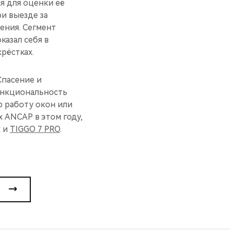
я для оценки её
и выезде за
ения. Сегмент
казал себя в
рёстках.
Спасение и
ункциональность
ю работу окон или
 ANCAP в этом году,
х и
TIGGO 7 PRO
.