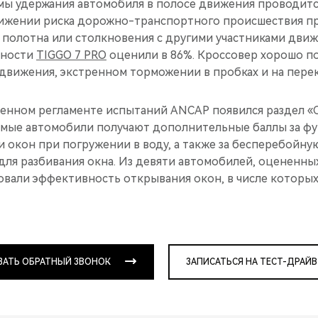
мы удержания автомобиля в полосе движения проводитс
ижении риска дорожно-транспортного происшествия пр
полотна или столкновения с другими участниками движ
сности
TIGGO 7 PRO
оценили в 86%. Кроссовер хорошо по
движения, экстренном торможении в пробках и на перек
вленном регламенте испытаний ANCAP появился раздел «
емые автомобили получают дополнительные баллы за ф
 окон при погружении в воду, а также за бесперебойну
для разбивания окна. Из девяти автомобилей, оцененных
вали эффективность открывания окон, в числе которы
ЗАТЬ ОБРАТНЫЙ ЗВОНОК
ЗАПИСАТЬСЯ НА ТЕСТ-ДРАЙВ