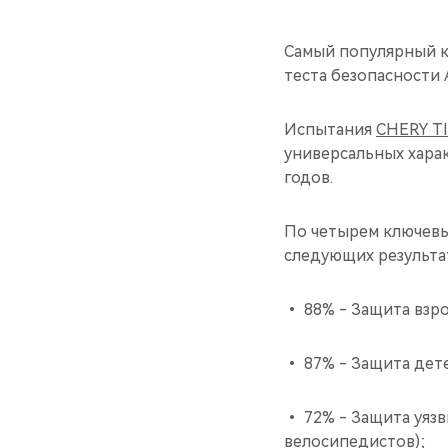
Cамый популярный к
теста безопасности 
Испытания
CHERY T
универсальных хара
годов.
По четырем ключевы
следующих результа
• 88% - Защита взр
• 87% - Защита дет
• 72% - Защита уяз
велосипедистов);