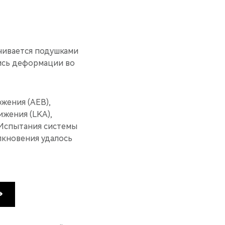
чивается подушками
лись деформации во
жения (AEB),
жения (LKA),
. Испытания системы
олкновения удалось