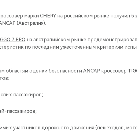
россовер марки CHERY на российском рынке получил 5 з
ANCAP (Австралия).
IGGO 7 PRO
на австралийском рынке продемонстрировал
ктеристик по последним ужесточенным критериям испы
м областям оценки безопасности ANCAP кроссовер
TIG
тов:
ослых пассажиров;
ей-пассажиров;
вимых участников дорожного движения (пешеходов, мот