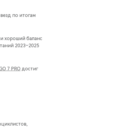
везд по итогам
и хороший баланс
таний 2023–2025
GO 7 PRO
достиг
оциклистов,