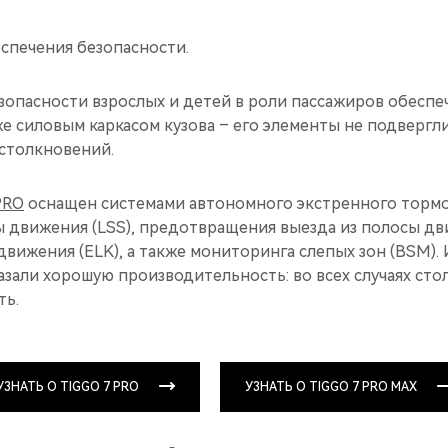
спечения безопасности.
зопасности взрослых и детей в роли пассажиров обеспе
же силовым каркасом кузова – его элементы не подверг
столкновений.
PRO
оснащен системами автономного экстренного тормо
 движения (LSS), предотвращения выезда из полосы дви
движения (ELK), а также мониторинга слепых зон (BSM)
казали хорошую производительность: во всех случаях ст
ть.
УЗНАТЬ О TIGGO 7 PRO
УЗНАТЬ О TIGGO 7 PRO MAX