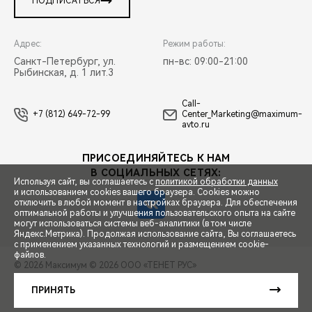
ПОДПИСАТЬСЯ
Адрес:
Режим работы:
Санкт-Петербург, ул.
пн-вс: 09:00-21:00
Рыбинская, д. 1 лит.3
Call-
+7 (812) 649-72-99
Center_Marketing@maximum-
avto.ru
ПРИСОЕДИНЯЙТЕСЬ К НАМ
В СОЦИАЛЬНЫХ СЕТЯХ:
Используя сайт, вы соглашаетесь с
политикой обработки данных
и использованием cookies вашего браузера. Cookies можно
отключить в любой момент в настройках браузера. Для обеспечения
оптимальной работы и улучшения пользовательского опыта на сайте
могут использоваться системы веб-аналитики (в том числе
СПЕЦПРЕДЛОЖЕНИЯ
Яндекс.Метрика). Продолжая использование сайта, Вы соглашаетесь
с применением указанных технологий и размещением cookie-
файлов.
© 2026 Максимум
© 2026 ООО «ТЕНЕТ РУС»
ЗАПИСЬ НА ТЕСТ-ДРАЙВ
ПРАВОВАЯ ИНФОРМАЦИЯ
КОНТАКТЫ
КЛИЕНТСКАЯ ПОДДЕРЖКА
ПРИНЯТЬ
Сделано в ПЕРКС
РАСЧЕТ КРЕДИТА