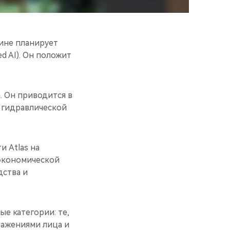
ине планирует
 AI). Он положит
. Он приводится в
 гидравлической
и Atlas на
 экономической
дства и
е категории: те,
ажениями лица и