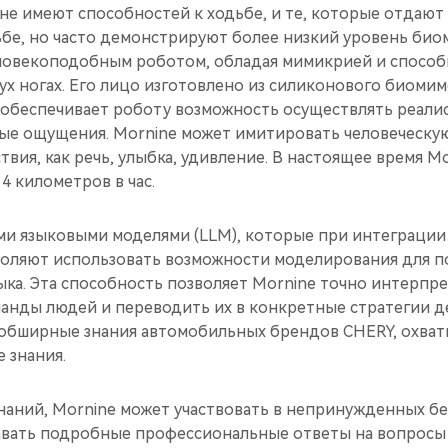
 не имеют способностей к ходьбе, и те, которые отдаю
ьбе, но часто демонстрируют более низкий уровень био
еловекоподобным роботом, обладая мимикрией и спосо
ух ногах. Его лицо изготовлено из силиконового биоми
 обеспечивает роботу возможность осуществлять реали
ые ощущения. Mornine может имитировать человеческую
твия, как речь, улыбка, удивление. В настоящее время M
4 километров в час.
и языковыми моделями (LLM), которые при интеграции
оляют использовать возможности моделирования для п
ыка. Эта способность позволяет Mornine точно интерпр
анды людей и переводить их в конкретные стратегии де
 обширные знания автомобильных брендов CHERY, охва
 знания.
знаний, Mornine может участвовать в непринужденных бе
авать подробные профессиональные ответы на вопросы