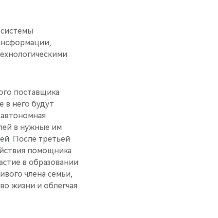
осистемы
рансформации,
технологическими
ного поставщика
 в него будут
 автономная
лей в нужные им
ей. После третьей
ействия помощника
астие в образовании
ивого члена семьи,
во жизни и облегчая