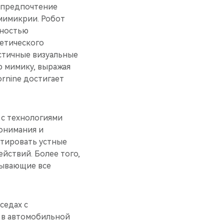
т предпочтение
мимикрии. Робот
бностью
метического
стичные визуальные
 мимику, выражая
ornine достигает
 с технологиями
онимания и
етировать устные
йствий. Более того,
тывающие все
седах с
 в автомобильной