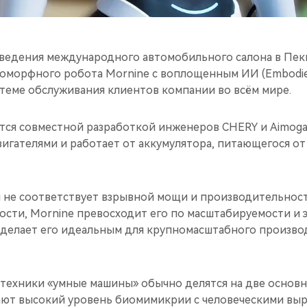
ведения международного автомобильного салона в Пек
оморфного робота Mornine с воплощенным ИИ (Embodied
стеме обслуживания клиентов компании во всём мире.
ется совместной разработкой инженеров CHERY и Aimoga
игателями и работает от аккумулятора, питающегося от
и не соответствует взрывной мощи и производительност
ости, Mornine превосходит его по масштабируемости и
 делает его идеальным для крупномасштабного произво
техники «умные машины» обычно делятся на две основны
ют высокий уровень биомимикрии с человеческими выр