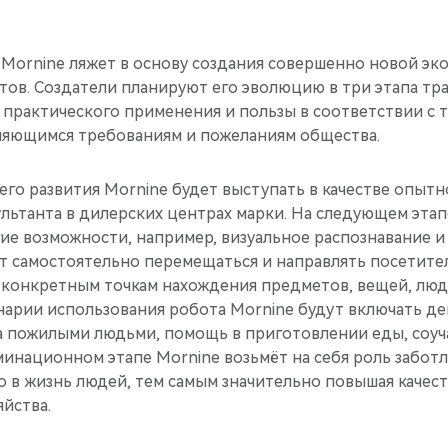
Mornine ляжет в основу создания совершенно новой эк
тов. Создатели планируют его эволюцию в три этапа т
 практического применения и пользы в соответствии с 
яющимся требованиям и пожеланиям общества.
его развития Mornine будет выступать в качестве опыт
ьтанта в дилерских центрах марки. На следующем этапе
ие возможности, например, визуальное распознавание и
ет самостоятельно перемещаться и направлять посетите
к конкретным точкам нахождения предметов, вещей, люд
арии использования робота Mornine будут включать д
за пожилыми людьми, помощь в приготовлении еды, соуч
минационном этапе Mornine возьмёт на себя роль заботл
 в жизнь людей, тем самым значительно повышая качест
яйства.