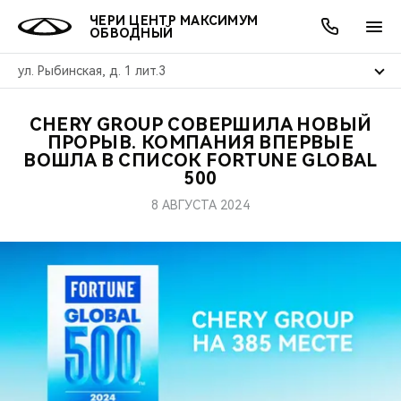
ЧЕРИ ЦЕНТР МАКСИМУМ
ОБВОДНЫЙ
ул. Рыбинская, д. 1 лит.3
CHERY GROUP СОВЕРШИЛА НОВЫЙ
ОНЛАЙН СЕРВИСЫ
ПОКУПАТЕЛЯМ
ВЛАДЕЛЬЦАМ
О КОМПАНИИ
МИР CHERY
МОДЕЛИ
АКЦИИ
ПРОРЫВ. КОМПАНИЯ ВПЕРВЫЕ
ВОШЛА В СПИСОК FORTUNE GLOBAL
500
ВЫБОР И ПОКУПКА
СЕРВИС
АКСЕССУАРЫ
ВЫГОДЫ И АКЦИИ
ВЫБОР И ПОКУПКА
О НАС
ВСЕ МОДЕЛИ
8 АВГУСТА 2024
КРЕДИТ И СТРАХОВАНИЕ
ЗАПЧАСТИ И АКСЕССУАРЫ
О БРЕНДЕ
КРЕДИТ
МЫ В СОЦСЕТЯХ
КРОССОВЕРЫ
ПОДДЕРЖКА
CHERY В СОЦСЕТЯХ
СЕДАНЫ
CHERY CONNECT
ЛЮДИ CHERY
НОВИНКИ
БЛАГОТВОРИТЕЛЬНОСТЬ