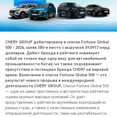
CHERY REMOTE
CHERY CONNECT
CHERY И СПОРТ
НАШИ МЕРОПРИЯТИЯ
CHERY GROUP дебютировала в списке Fortune Global
500 - 2024, заняв 385-е место с выручкой 39,0917 млрд
долларов. Дебют бренда в рейтинге знаменует
ВИДЕООБЗОРЫ
собой не только еще одну веху для автомобильной
промышленности Китая, но также подчеркивает
CHERY ДЛЯ ДЕТЕЙ
присутствие и потенциал бренда CHERY на мировой
арене. Включение в список Fortune Global 500 — это
результат нового прорыва в международной
деятельности CHERY GROUP.
Список Fortune Global 500
— один из самых престижных и авторитетных рейтингов
оценки крупных мировых компаний. Он дает
представление о рейтингах крупнейших корпораций из
разных стран, а также о качественных изменениях в
операционной деятельности, таких как рентабельность