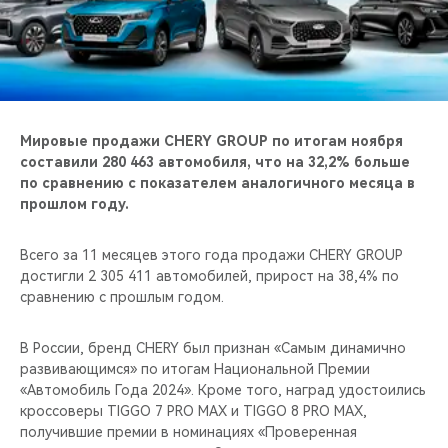
CHERY REMOTE
CHERY CONNECT
CHERY И СПОРТ
Мировые продажи CHERY GROUP по итогам ноября
НАШИ МЕРОПРИЯТИЯ
составили 280 463 автомобиля, что на 32,2% больше
по сравнению с показателем аналогичного месяца в
прошлом году.
ВИДЕООБЗОРЫ
Всего за 11 месяцев этого года продажи CHERY GROUP
CHERY ДЛЯ ДЕТЕЙ
достигли 2 305 411 автомобилей, прирост на 38,4% по
сравнению с прошлым годом.
В России, бренд CHERY был признан «Самым динамично
развивающимся» по итогам Национальной Премии
«Автомобиль Года 2024». Кроме того, наград удостоились
кроссоверы TIGGO 7 PRO MAX и TIGGO 8 PRO MAX,
получившие премии в номинациях «Проверенная