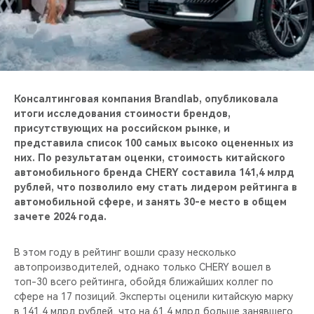
CHERY REMOTE
CHERY CONNECT
CHERY И СПОРТ
Консалтинговая компания Brandlab, опубликовала
НАШИ МЕРОПРИЯТИЯ
итоги исследования стоимости брендов,
присутствующих на российском рынке, и
представила список 100 самых высоко оцененных из
ВИДЕООБЗОРЫ
них. По результатам оценки, стоимость китайского
автомобильного бренда CHERY составила 141,4 млрд
CHERY ДЛЯ ДЕТЕЙ
рублей, что позволило ему стать лидером рейтинга в
автомобильной сфере, и занять 30-е место в общем
зачете 2024 года.
В этом году в рейтинг вошли сразу несколько
автопроизводителей, однако только CHERY вошел в
топ-30 всего рейтинга, обойдя ближайших коллег по
сфере на 17 позиций. Эксперты оценили китайскую марку
в 141,4 млрд рублей, что на 61,4 млрд больше занявшего