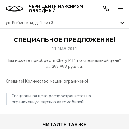
ЧЕРИ ЦЕНТР МАКСИМУМ
ОБВОДНЫЙ
ул. Рыбинская, д. 1 лит.3
СПЕЦИАЛЬНОЕ ПРЕДЛОЖЕНИЕ!
ОНЛАЙН СЕРВИСЫ
ПОКУПАТЕЛЯМ
ВЛАДЕЛЬЦАМ
О КОМПАНИИ
МИР CHERY
МОДЕЛИ
АКЦИИ
11 МАЯ 2011
ВЫБОР И ПОКУПКА
СЕРВИС
АКСЕССУАРЫ
ВЫГОДЫ И АКЦИИ
ВЫБОР И ПОКУПКА
О НАС
ВСЕ МОДЕЛИ
Вы можете приобрести Chery M11 по специальной цене*
за 399 999 рублей.
КРЕДИТ И СТРАХОВАНИЕ
ЗАПЧАСТИ И АКСЕССУАРЫ
О БРЕНДЕ
КРЕДИТ
МЫ В СОЦСЕТЯХ
КРОССОВЕРЫ
Спешите! Количество машин ограничено!
ПОДДЕРЖКА
CHERY В СОЦСЕТЯХ
СЕДАНЫ
Специальная цена распространяется на
CHERY CONNECT
ЛЮДИ CHERY
ограниченную партию автомобилей.
НОВИНКИ
БЛАГОТВОРИТЕЛЬНОСТЬ
ЧИТАЙТЕ ТАКЖЕ