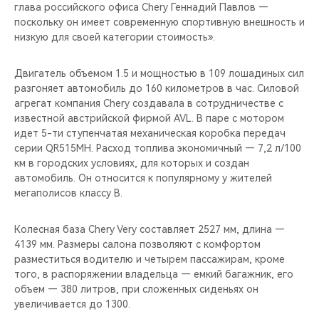
CHERY REMOTE
глава российского офиса Chery Геннадий Павлов —
поскольку он имеет современную спортивную внешность и
низкую для своей категории стоимость».
CHERY CONNECT
Двигатель объемом 1.5 и мощностью в 109 лошадиных сил
CHERY И СПОРТ
разгоняет автомобиль до 160 километров в час. Силовой
агрегат компания Chery создавала в сотрудничестве с
НАШИ МЕРОПРИЯТИЯ
известной австрийской фирмой AVL. В паре с мотором
идет 5-ти ступенчатая механическая коробка передач
ВИДЕООБЗОРЫ
серии QR515MH. Расход топлива экономичный — 7,2 л/100
км в городских условиях, для которых и создан
автомобиль. Он относится к популярному у жителей
CHERY ДЛЯ ДЕТЕЙ
мегаполисов классу B.
Колесная база Chery Very составляет 2527 мм, длина —
4139 мм. Размеры салона позволяют с комфортом
разместиться водителю и четырем пассажирам, кроме
того, в распоряжении владельца — емкий багажник, его
объем — 380 литров, при сложенных сиденьях он
увеличивается до 1300.