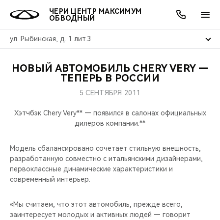
ЧЕРИ ЦЕНТР МАКСИМУМ
ОБВОДНЫЙ
ул. Рыбинская, д. 1 лит.3
НОВЫЙ АВТОМОБИЛЬ CHERY VERY —
ОНЛАЙН СЕРВИСЫ
ПОКУПАТЕЛЯМ
ВЛАДЕЛЬЦАМ
О КОМПАНИИ
МИР CHERY
МОДЕЛИ
АКЦИИ
ТЕПЕРЬ В РОССИИ
5 СЕНТЯБРЯ 2011
ВЫБОР И ПОКУПКА
СЕРВИС
АКСЕССУАРЫ
ВЫГОДЫ И АКЦИИ
ВЫБОР И ПОКУПКА
О НАС
ВСЕ МОДЕЛИ
Хэтчбэк Chery Very** — появился в салонах официальных
КРЕДИТ И СТРАХОВАНИЕ
ЗАПЧАСТИ И АКСЕССУАРЫ
О БРЕНДЕ
КРЕДИТ
МЫ В СОЦСЕТЯХ
дилеров компании.**
КРОССОВЕРЫ
ПОДДЕРЖКА
CHERY В СОЦСЕТЯХ
Модель сбалансировано сочетает стильную внешность,
СЕДАНЫ
разработанную совместно с итальянскими дизайнерами,
первоклассные динамические характеристики и
CHERY CONNECT
ЛЮДИ CHERY
современный интерьер.
НОВИНКИ
БЛАГОТВОРИТЕЛЬНОСТЬ
«Мы считаем, что этот автомобиль, прежде всего,
заинтересует молодых и активных людей — говорит