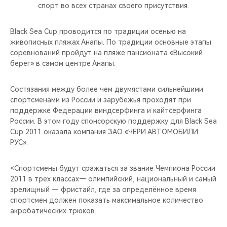
CHERY REMOTE
спорт во всех странах своего присутствия.
CHERY CONNECT
Black Sea Cup проводится по традиции осенью на
живописных пляжах Анапы. По традиции основные этапы
соревнований пройдут на пляже пансионата «Высокий
CHERY И СПОРТ
берег» в самом центре Анапы.
НАШИ МЕРОПРИЯТИЯ
Состязания между более чем двумястами сильнейшими
спортсменами из России и зарубежья проходят при
ВИДЕООБЗОРЫ
поддержке Федерации виндсерфинга и кайтсерфинга
России. В этом году спонсорскую поддержку для Black Sea
CHERY ДЛЯ ДЕТЕЙ
Cup 2011 оказала компания ЗАО «ЧЕРИ АВТОМОБИЛИ
РУС».
<Спортсмены будут сражаться за звание Чемпиона России
2011 в трех классах— олимпийский, национальный и самый
зрелищный — фристайл, где за определённое время
спортсмен должен показать максимальное количество
акробатических трюков.