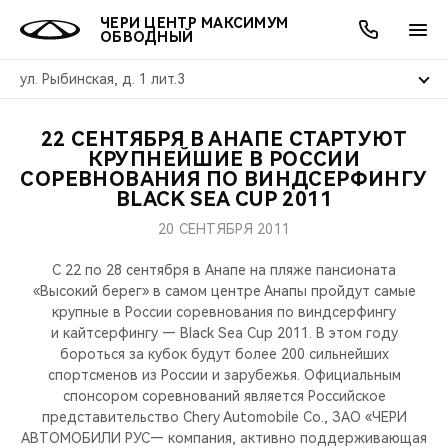
ЧЕРИ ЦЕНТР МАКСИМУМ
ОБВОДНЫЙ
ул. Рыбинская, д. 1 лит.3
22 СЕНТЯБРЯ В АНАПЕ СТАРТУЮТ
ОНЛАЙН СЕРВИСЫ
ПОКУПАТЕЛЯМ
ВЛАДЕЛЬЦАМ
О КОМПАНИИ
МИР CHERY
МОДЕЛИ
АКЦИИ
КРУПНЕЙШИЕ В РОССИИ
СОРЕВНОВАНИЯ ПО ВИНДСЕРФИНГУ
BLACK SEA CUP 2011
ВЫБОР И ПОКУПКА
СЕРВИС
АКСЕССУАРЫ
ВЫГОДЫ И АКЦИИ
ВЫБОР И ПОКУПКА
О НАС
ВСЕ МОДЕЛИ
20 СЕНТЯБРЯ 2011
КРЕДИТ И СТРАХОВАНИЕ
ЗАПЧАСТИ И АКСЕССУАРЫ
О БРЕНДЕ
КРЕДИТ
МЫ В СОЦСЕТЯХ
КРОССОВЕРЫ
С 22 по 28 сентября в Анапе на пляже пансионата
«Высокий берег» в самом центре Анапы пройдут самые
ПОДДЕРЖКА
CHERY В СОЦСЕТЯХ
крупные в России соревнования по виндсерфингу
СЕДАНЫ
и кайтсерфингу — Black Sea Cup 2011. В этом году
CHERY CONNECT
ЛЮДИ CHERY
бороться за кубок будут более 200 сильнейших
спортсменов из России и зарубежья. Официальным
НОВИНКИ
спонсором соревнований является Российское
БЛАГОТВОРИТЕЛЬНОСТЬ
представительство Chery Automobile Co., ЗАО «ЧЕРИ
АВТОМОБИЛИ РУС— компания, активно поддерживающая