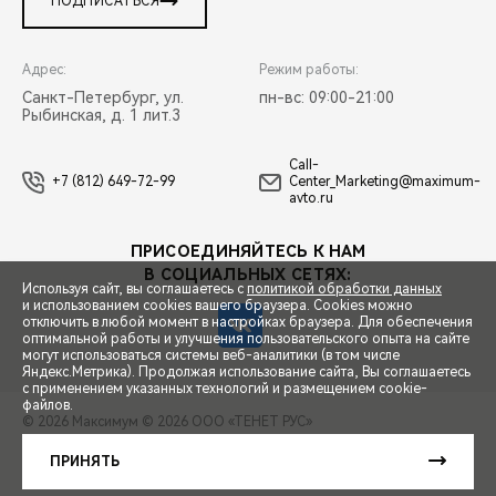
ПОДПИСАТЬСЯ
Адрес:
Режим работы:
Санкт-Петербург, ул.
пн-вс: 09:00-21:00
Рыбинская, д. 1 лит.3
Call-
+7 (812) 649-72-99
Center_Marketing@maximum-
avto.ru
ПРИСОЕДИНЯЙТЕСЬ К НАМ
В СОЦИАЛЬНЫХ СЕТЯХ:
Используя сайт, вы соглашаетесь с
политикой обработки данных
и использованием cookies вашего браузера. Cookies можно
отключить в любой момент в настройках браузера. Для обеспечения
оптимальной работы и улучшения пользовательского опыта на сайте
могут использоваться системы веб-аналитики (в том числе
СПЕЦПРЕДЛОЖЕНИЯ
Яндекс.Метрика). Продолжая использование сайта, Вы соглашаетесь
с применением указанных технологий и размещением cookie-
файлов.
© 2026 Максимум
© 2026 ООО «ТЕНЕТ РУС»
ЗАПИСЬ НА ТЕСТ-ДРАЙВ
ПРАВОВАЯ ИНФОРМАЦИЯ
КОНТАКТЫ
КЛИЕНТСКАЯ ПОДДЕРЖКА
ПРИНЯТЬ
Сделано в ПЕРКС
РАСЧЕТ КРЕДИТА