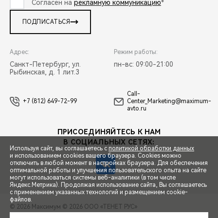
Согласен на
рекламную коммуникацию
*
ПОДПИСАТЬСЯ
Адрес:
Режим работы:
Санкт-Петербург, ул.
пн-вс: 09:00-21:00
Рыбинская, д. 1 лит.3
Call-
+7 (812) 649-72-99
Center_Marketing@maximum-
avto.ru
ПРИСОЕДИНЯЙТЕСЬ К НАМ
В СОЦИАЛЬНЫХ СЕТЯХ:
Используя сайт, вы соглашаетесь с
политикой обработки данных
и использованием cookies вашего браузера. Cookies можно
отключить в любой момент в настройках браузера. Для обеспечения
оптимальной работы и улучшения пользовательского опыта на сайте
могут использоваться системы веб-аналитики (в том числе
СПЕЦПРЕДЛОЖЕНИЯ
Яндекс.Метрика). Продолжая использование сайта, Вы соглашаетесь
с применением указанных технологий и размещением cookie-
файлов.
© 2026 Максимум
© 2026 ООО «ТЕНЕТ РУС»
ЗАПИСЬ НА ТЕСТ-ДРАЙВ
ПРАВОВАЯ ИНФОРМАЦИЯ
КОНТАКТЫ
КЛИЕНТСКАЯ ПОДДЕРЖКА