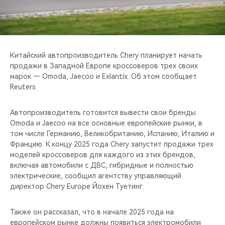
CHERY REMOTE
CHERY CONNECT
CHERY И СПОРТ
Китайский автопроизводитель Chery планирует начать
продажи в Западной Европе кроссоверов трех своих
марок — Omoda, Jaecoo и Exlantix. Об этом сообщает
НАШИ МЕРОПРИЯТИЯ
Reuters.
ВИДЕООБЗОРЫ
Автопроизводитель готовится вывести свои бренды
Omoda и Jaecoo на все основные европейские рынки, в
CHERY ДЛЯ ДЕТЕЙ
том числе Германию, Великобританию, Испанию, Италию и
Францию. К концу 2025 года Chery запустит продажи трех
моделей кроссоверов для каждого из этих брендов,
включая автомобили с ДВС, гибридные и полностью
электрические, сообщил агентству управляющий
директор Chery Europe Йохен Туетинг.
Также он рассказал, что в начале 2025 года на
европейском рынке должны появиться электромобили