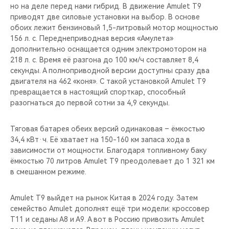
но на деле перед нами гибрид. В движение Amulet T9
приводят две силовые установки на выбор. В основе
обоих лежит бензиновый 1,5-литровый мотор мощностью
156 л. с. Переднеприводная версия «Амулета»
дополнительно оснащается одним электромотором на
218 л. с. Время её разгона до 100 км/ч составляет 8,4
секунды. А полноприводной версии доступны сразу два
двигателя на 462 «коня». С такой установкой Amulet T9
превращается в настоящий спорткар, способный
разогнаться до первой сотни за 4,9 секунды.
Тяговая батарея обеих версий одинаковая – ёмкостью
34,4 кВт·ч. Её хватает на 150-160 км запаса хода в
зависимости от мощности. Благодаря топливному баку
ёмкостью 70 литров Amulet T9 преодолевает до 1 321 км
в смешанном режиме.
Amulet T9 выйдет на рынок Китая в 2024 году. Затем
семейство Amulet дополнят ещё три модели: кроссовер
T11 и седаны А8 и А9. А вот в Россию привозить Amulet