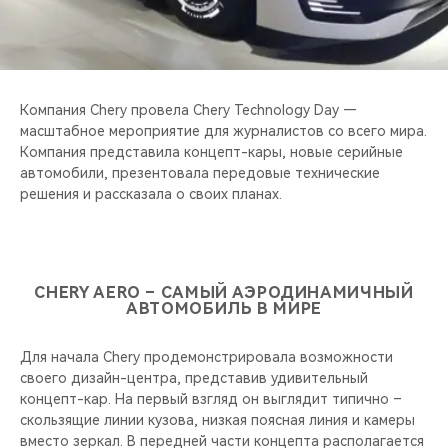
CHERY REMOTE
CHERY CONNECT
CHERY И СПОРТ
Компания Chery провела Chery Technology Day —
масштабное мероприятие для журналистов со всего мира.
Компания представила концепт-кары, новые серийные
НАШИ МЕРОПРИЯТИЯ
автомобили, презентовала передовые технические
решения и рассказала о своих планах.
ВИДЕООБЗОРЫ
CHERY ДЛЯ ДЕТЕЙ
CHERY AERO – САМЫЙ АЭРОДИНАМИЧНЫЙ
АВТОМОБИЛЬ В МИРЕ
Для начала Chery продемонстрировала возможности
своего дизайн-центра, представив удивительный
концепт-кар. На первый взгляд он выглядит типично –
скользящие линии кузова, низкая поясная линия и камеры
вместо зеркал. В передней части концепта располагается