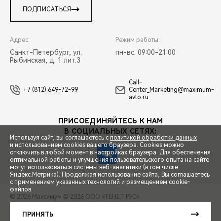
ПОДПИСАТЬСЯ
Адрес:
Режим работы:
Санкт-Петербург, ул.
пн-вс: 09:00-21:00
Рыбинская, д. 1 лит.3
Call-
+7 (812) 649-72-99
Center_Marketing@maximum-
avto.ru
ПРИСОЕДИНЯЙТЕСЬ К НАМ
В СОЦИАЛЬНЫХ СЕТЯХ:
Используя сайт, вы соглашаетесь с
политикой обработки данных
и использованием cookies вашего браузера. Cookies можно
отключить в любой момент в настройках браузера. Для обеспечения
оптимальной работы и улучшения пользовательского опыта на сайте
могут использоваться системы веб-аналитики (в том числе
СПЕЦПРЕДЛОЖЕНИЯ
Яндекс.Метрика). Продолжая использование сайта, Вы соглашаетесь
с применением указанных технологий и размещением cookie-
файлов.
© 2026 Максимум
© 2026 ООО «ТЕНЕТ РУС»
ЗАПИСЬ НА ТЕСТ-ДРАЙВ
ПРАВОВАЯ ИНФОРМАЦИЯ
КОНТАКТЫ
КЛИЕНТСКАЯ ПОДДЕРЖКА
ПРИНЯТЬ
Сделано в ПЕРКС
РАСЧЕТ КРЕДИТА