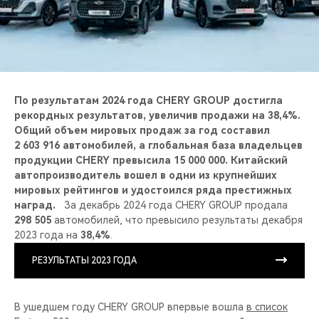
CHERY REMOTE
CHERY CONNECT
CHERY И СПОРТ
По результатам 2024 года CHERY GROUP достигла
НАШИ МЕРОПРИЯТИЯ
рекордных результатов, увеличив продажи на 38,4%.
Общий объем мировых продаж за год составил
2 603 916 автомобилей, а глобальная база владельцев
ВИДЕООБЗОРЫ
продукции CHERY превысила 15 000 000. Китайский
автопроизводитель вошел в одни из крупнейших
CHERY ДЛЯ ДЕТЕЙ
мировых рейтингов и удостоился ряда престижных
наград.
За декабрь 2024 года CHERY GROUP продала
298 505
автомобилей, что превысило результаты декабря
2023 года на
38,4%
.
РЕЗУЛЬТАТЫ 2023 ГОДА
В ушедшем году CHERY GROUP впервые вошла
в список