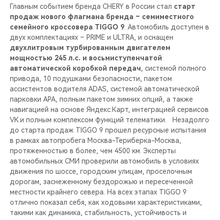
Главным событием бренда CHERY в России стал
старт
продаж нового флагмана бренда – семиместного
семейного кроссовера TIGGO 9
. Автомобиль доступен в
двух комплектациях – PRIME и ULTRA, и оснащен
двухлитровым турбированным двигателем
мощностью 245 л.с. и восьмиступенчатой
автоматической коробкой передач
, системой полного
привода, 10 подушками безопасности, пакетом
ассистентов водителя ADAS, системой автоматической
парковки APA, полным пакетом зимних опций, а также
навигацией на основе Яндекс.Карт, интеграцией сервисов
VK и полным комплексом функций телематики. Незадолго
до старта продаж TIGGO 9 прошел ресурсные испытания
в рамках автопробега Москва-Териберка-Москва,
протяженностью в более, чем 4500 км. Эксперты
автомобильных СМИ проверили автомобиль в условиях
движения по шоссе, городским улицам, проселочным
дорогам, заснеженному бездорожью и пересеченной
местности крайнего севера. На всех этапах TIGGO 9
отлично показал себя, как ходовыми характеристиками,
такими как динамика, стабильность, устойчивость и